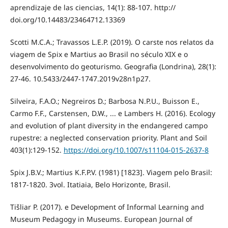
aprendizaje de las ciencias, 14(1): 88-107. http://
doi.org/10.14483/23464712.13369
Scotti M.C.A.; Travassos L.E.P. (2019). O carste nos relatos da
viagem de Spix e Martius ao Brasil no século XIX e o
desenvolvimento do geoturismo. Geografia (Londrina), 28(1):
27-46. 10.5433/2447-1747.2019v28n1p27.
Silveira, F.A.O.; Negreiros D.; Barbosa N.P.U., Buisson E.,
Carmo F.F., Carstensen, D.W., ... e Lambers H. (2016). Ecology
and evolution of plant diversity in the endangered campo
rupestre: a neglected conservation priority. Plant and Soil
403(1):129-152.
https://doi.org/10.1007/s11104-015-2637-8
Spix J.B.V.; Martius K.F.P.V. (1981) [1823]. Viagem pelo Brasil:
1817-1820. 3vol. Itatiaia, Belo Horizonte, Brasil.
Tišliar P. (2017). e Development of Informal Learning and
Museum Pedagogy in Museums. European Journal of