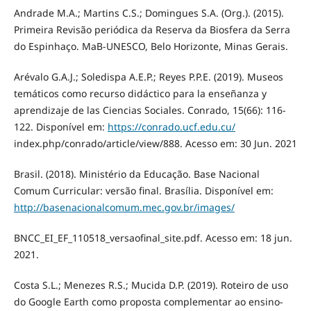
Andrade M.A.; Martins C.S.; Domingues S.A. (Org.). (2015).
Primeira Revisão periódica da Reserva da Biosfera da Serra
do Espinhaço. MaB-UNESCO, Belo Horizonte, Minas Gerais.
Arévalo G.A.J.; Soledispa A.E.P.; Reyes P.P.E. (2019). Museos
temáticos como recurso didáctico para la enseñanza y
aprendizaje de las Ciencias Sociales. Conrado, 15(66): 116-
122. Disponível em:
https://conrado.ucf.edu.cu/
index.php/conrado/article/view/888. Acesso em: 30 Jun. 2021
Brasil. (2018). Ministério da Educação. Base Nacional
Comum Curricular: versão final. Brasília. Disponível em:
http://basenacionalcomum.mec.gov.br/images/
BNCC_EI_EF_110518_versaofinal_site.pdf. Acesso em: 18 jun.
2021.
Costa S.L.; Menezes R.S.; Mucida D.P. (2019). Roteiro de uso
do Google Earth como proposta complementar ao ensino-