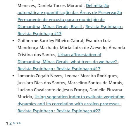
Menezes, Daniela Torres Morandi,
Delimitação
automática e quantificação das Áreas de Preservação
Permanente de encosta para o município de
Diamantina, Minas Gerais, Brasil
,
Revista Espinhaço :
Revista Espinhaço #13
Guilherme Sanrley Ribeiro Cabral, Evandro Luiz
Mendonça Machado, Maria Luiza de Azevedo, Amanda
Cristina dos Santos,
Urban afforestation of
Diamantina, Minas Gerais: what trees do we have?
,
Revista Espinhaço : Revista Espinhaço #17
Lomanto Zogaib Neves, Leomar Moreira Rodrigues,
Jussiara Dias dos Santos, Marcelino Santos de Morais,
Luciano Cavalcante de Jesus França, Danielle Piuzana
Mucida,
Using vegetation index to evaluate vegetation
dynamics and its correlation with erosion processes
,
Revista Espinhaço : Revista Espinhaço #22
1
2
>
>>