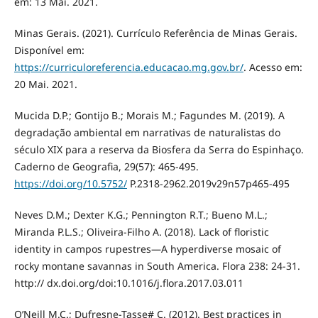
em: 13 Mai. 2021.
Minas Gerais. (2021). Currículo Referência de Minas Gerais.
Disponível em:
https://curriculoreferencia.educacao.mg.gov.br/
. Acesso em:
20 Mai. 2021.
Mucida D.P.; Gontijo B.; Morais M.; Fagundes M. (2019). A
degradação ambiental em narrativas de naturalistas do
século XIX para a reserva da Biosfera da Serra do Espinhaço.
Caderno de Geografia, 29(57): 465-495.
https://doi.org/10.5752/
P.2318-2962.2019v29n57p465-495
Neves D.M.; Dexter K.G.; Pennington R.T.; Bueno M.L.;
Miranda P.L.S.; Oliveira-Filho A. (2018). Lack of floristic
identity in campos rupestres—A hyperdiverse mosaic of
rocky montane savannas in South America. Flora 238: 24-31.
http:// dx.doi.org/doi:10.1016/j.flora.2017.03.011
O’Neill M.C.; Dufresne-Tasse# C. (2012). Best practices in