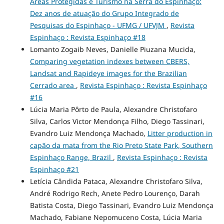
Áreas Protegidas e Turismo na Serra do Espinhaço:
Dez anos de atuação do Grupo Integrado de
Pesquisas do Espinhaço - UFMG / UFVJM
,
Revista
Espinhaço : Revista Espinhaço #18
Lomanto Zogaib Neves, Danielle Piuzana Mucida,
Comparing vegetation indexes between CBERS,
Landsat and Rapideye images for the Brazilian
Cerrado area
,
Revista Espinhaço : Revista Espinhaço
#16
Lúcia Maria Pôrto de Paula, Alexandre Christofaro
Silva, Carlos Victor Mendonça Filho, Diego Tassinari,
Evandro Luiz Mendonça Machado,
Litter production in
capão da mata from the Rio Preto State Park, Southern
Espinhaço Range, Brazil
,
Revista Espinhaço : Revista
Espinhaço #21
Letícia Cândida Pataca, Alexandre Christofaro Silva,
André Rodrigo Rech, Anete Pedro Lourenço, Darah
Batista Costa, Diego Tassinari, Evandro Luiz Mendonça
Machado, Fabiane Nepomuceno Costa, Lúcia Maria