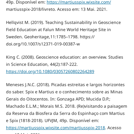
49p. Disponível em:
https://martiusspix.wixsite.com/
martiusspix-2018/livreto. Acesso em: 13 Mai. 2021.
Hellqvist M. (2019). Teaching Sustainability in Geoscience
Field Education at Falun Mine World Heritage Site in
Sweden. Geoheritage,11:1785–1798. https://
doi.org/10.1007/s12371-019-00387-w
King C. (2008). Geoscience education: an overview. Studies
in Science Education, 44(2):187-222.
https://doi.org/10.1080/03057260802264289
Meneses J.N.C. (2018). Picadas estreitas e largos horizontes
do saber. Spix e Martius e o conhecimento sobre as Minas
Gerais do Oitocentos. In: Gonzaga APD; Mucida D.P.;
Machado E.L.M.; Morais M.S. 2018. (Re)visitando a paisagem
da Reserva da Biosfera da Serra do Espinhaço com Martius
e Spix (1818-2018). UFVJM, 49p. Disponível em:
https://martiusspix.wixsite.com/martiusspix-2018
. Acesso