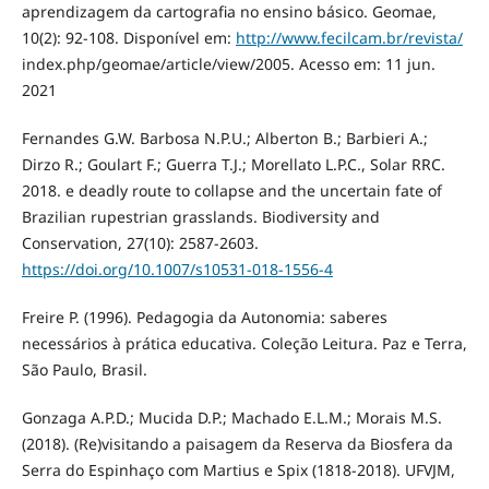
aprendizagem da cartografia no ensino básico. Geomae,
10(2): 92-108. Disponível em:
http://www.fecilcam.br/revista/
index.php/geomae/article/view/2005. Acesso em: 11 jun.
2021
Fernandes G.W. Barbosa N.P.U.; Alberton B.; Barbieri A.;
Dirzo R.; Goulart F.; Guerra T.J.; Morellato L.P.C., Solar RRC.
2018. e deadly route to collapse and the uncertain fate of
Brazilian rupestrian grasslands. Biodiversity and
Conservation, 27(10): 2587-2603.
https://doi.org/10.1007/s10531-018-1556-4
Freire P. (1996). Pedagogia da Autonomia: saberes
necessários à prática educativa. Coleção Leitura. Paz e Terra,
São Paulo, Brasil.
Gonzaga A.P.D.; Mucida D.P.; Machado E.L.M.; Morais M.S.
(2018). (Re)visitando a paisagem da Reserva da Biosfera da
Serra do Espinhaço com Martius e Spix (1818-2018). UFVJM,