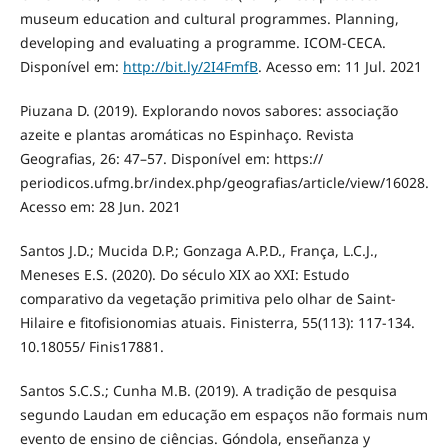
museum education and cultural programmes. Planning,
developing and evaluating a programme. ICOM-CECA.
Disponível em:
http://bit.ly/2I4FmfB
. Acesso em: 11 Jul. 2021
Piuzana D. (2019). Explorando novos sabores: associação
azeite e plantas aromáticas no Espinhaço. Revista
Geografias, 26: 47–57. Disponível em: https://
periodicos.ufmg.br/index.php/geografias/article/view/16028.
Acesso em: 28 Jun. 2021
Santos J.D.; Mucida D.P.; Gonzaga A.P.D., França, L.C.J.,
Meneses E.S. (2020). Do século XIX ao XXI: Estudo
comparativo da vegetação primitiva pelo olhar de Saint-
Hilaire e fitofisionomias atuais. Finisterra, 55(113): 117-134.
10.18055/ Finis17881.
Santos S.C.S.; Cunha M.B. (2019). A tradição de pesquisa
segundo Laudan em educação em espaços não formais num
evento de ensino de ciências. Góndola, enseñanza y