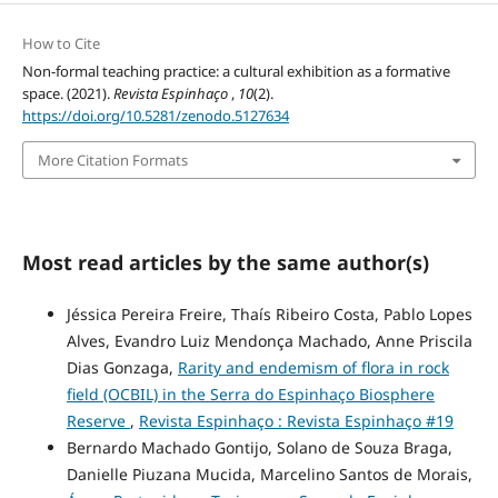
How to Cite
Non-formal teaching practice: a cultural exhibition as a formative
space. (2021).
Revista Espinhaço
,
10
(2).
https://doi.org/10.5281/zenodo.5127634
More Citation Formats
Most read articles by the same author(s)
Jéssica Pereira Freire, Thaís Ribeiro Costa, Pablo Lopes
Alves, Evandro Luiz Mendonça Machado, Anne Priscila
Dias Gonzaga,
Rarity and endemism of flora in rock
field (OCBIL) in the Serra do Espinhaço Biosphere
Reserve
,
Revista Espinhaço : Revista Espinhaço #19
Bernardo Machado Gontijo, Solano de Souza Braga,
Danielle Piuzana Mucida, Marcelino Santos de Morais,