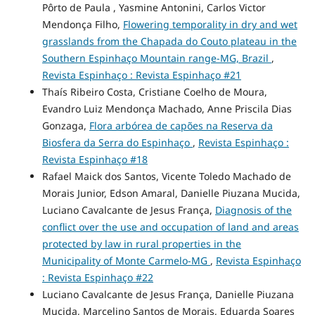
Pôrto de Paula , Yasmine Antonini, Carlos Victor
Mendonça Filho,
Flowering temporality in dry and wet
grasslands from the Chapada do Couto plateau in the
Southern Espinhaço Mountain range-MG, Brazil
,
Revista Espinhaço : Revista Espinhaço #21
Thaís Ribeiro Costa, Cristiane Coelho de Moura,
Evandro Luiz Mendonça Machado, Anne Priscila Dias
Gonzaga,
Flora arbórea de capões na Reserva da
Biosfera da Serra do Espinhaço
,
Revista Espinhaço :
Revista Espinhaço #18
Rafael Maick dos Santos, Vicente Toledo Machado de
Morais Junior, Edson Amaral, Danielle Piuzana Mucida,
Luciano Cavalcante de Jesus França,
Diagnosis of the
conflict over the use and occupation of land and areas
protected by law in rural properties in the
Municipality of Monte Carmelo-MG
,
Revista Espinhaço
: Revista Espinhaço #22
Luciano Cavalcante de Jesus França, Danielle Piuzana
Mucida, Marcelino Santos de Morais, Eduarda Soares