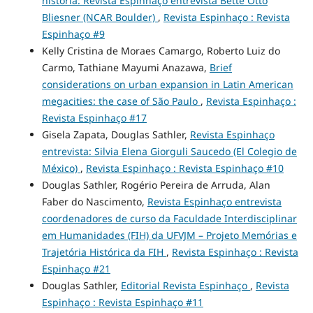
história: Revista Espinhaço entrevista Bette Otto
Bliesner (NCAR Boulder)
,
Revista Espinhaço : Revista
Espinhaço #9
Kelly Cristina de Moraes Camargo, Roberto Luiz do
Carmo, Tathiane Mayumi Anazawa,
Brief
considerations on urban expansion in Latin American
megacities: the case of São Paulo
,
Revista Espinhaço :
Revista Espinhaço #17
Gisela Zapata, Douglas Sathler,
Revista Espinhaço
entrevista: Silvia Elena Giorguli Saucedo (El Colegio de
México)
,
Revista Espinhaço : Revista Espinhaço #10
Douglas Sathler, Rogério Pereira de Arruda, Alan
Faber do Nascimento,
Revista Espinhaço entrevista
coordenadores de curso da Faculdade Interdisciplinar
em Humanidades (FIH) da UFVJM – Projeto Memórias e
Trajetória Histórica da FIH
,
Revista Espinhaço : Revista
Espinhaço #21
Douglas Sathler,
Editorial Revista Espinhaço
,
Revista
Espinhaço : Revista Espinhaço #11