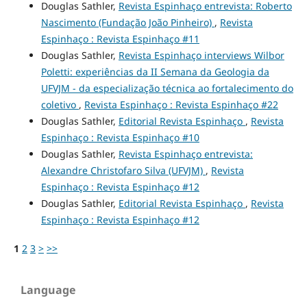
Douglas Sathler,
Revista Espinhaço entrevista: Roberto
Nascimento (Fundação João Pinheiro)
,
Revista
Espinhaço : Revista Espinhaço #11
Douglas Sathler,
Revista Espinhaço interviews Wilbor
Poletti: experiências da II Semana da Geologia da
UFVJM - da especialização técnica ao fortalecimento do
coletivo
,
Revista Espinhaço : Revista Espinhaço #22
Douglas Sathler,
Editorial Revista Espinhaço
,
Revista
Espinhaço : Revista Espinhaço #10
Douglas Sathler,
Revista Espinhaço entrevista:
Alexandre Christofaro Silva (UFVJM)
,
Revista
Espinhaço : Revista Espinhaço #12
Douglas Sathler,
Editorial Revista Espinhaço
,
Revista
Espinhaço : Revista Espinhaço #12
1
2
3
>
>>
Language