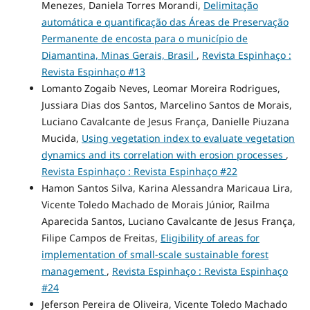
Menezes, Daniela Torres Morandi,
Delimitação
automática e quantificação das Áreas de Preservação
Permanente de encosta para o município de
Diamantina, Minas Gerais, Brasil
,
Revista Espinhaço :
Revista Espinhaço #13
Lomanto Zogaib Neves, Leomar Moreira Rodrigues,
Jussiara Dias dos Santos, Marcelino Santos de Morais,
Luciano Cavalcante de Jesus França, Danielle Piuzana
Mucida,
Using vegetation index to evaluate vegetation
dynamics and its correlation with erosion processes
,
Revista Espinhaço : Revista Espinhaço #22
Hamon Santos Silva, Karina Alessandra Maricaua Lira,
Vicente Toledo Machado de Morais Júnior, Railma
Aparecida Santos, Luciano Cavalcante de Jesus França,
Filipe Campos de Freitas,
Eligibility of areas for
implementation of small-scale sustainable forest
management
,
Revista Espinhaço : Revista Espinhaço
#24
Jeferson Pereira de Oliveira, Vicente Toledo Machado