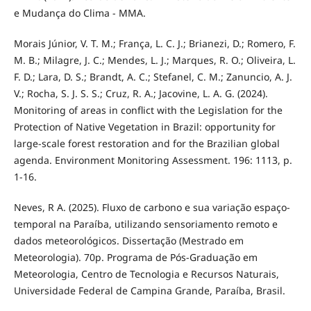
e Mudança do Clima - MMA.
Morais Júnior, V. T. M.; França, L. C. J.; Brianezi, D.; Romero, F.
M. B.; Milagre, J. C.; Mendes, L. J.; Marques, R. O.; Oliveira, L.
F. D.; Lara, D. S.; Brandt, A. C.; Stefanel, C. M.; Zanuncio, A. J.
V.; Rocha, S. J. S. S.; Cruz, R. A.; Jacovine, L. A. G. (2024).
Monitoring of areas in conflict with the Legislation for the
Protection of Native Vegetation in Brazil: opportunity for
large-scale forest restoration and for the Brazilian global
agenda. Environment Monitoring Assessment. 196: 1113, p.
1-16.
Neves, R A. (2025). Fluxo de carbono e sua variação espaço-
temporal na Paraíba, utilizando sensoriamento remoto e
dados meteorológicos. Dissertação (Mestrado em
Meteorologia). 70p. Programa de Pós-Graduação em
Meteorologia, Centro de Tecnologia e Recursos Naturais,
Universidade Federal de Campina Grande, Paraíba, Brasil.