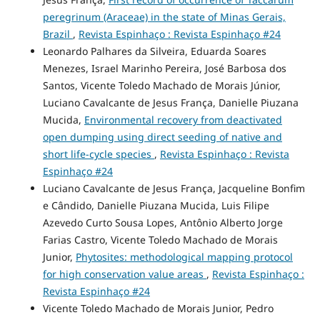
peregrinum (Araceae) in the state of Minas Gerais,
Brazil
,
Revista Espinhaço : Revista Espinhaço #24
Leonardo Palhares da Silveira, Eduarda Soares
Menezes, Israel Marinho Pereira, José Barbosa dos
Santos, Vicente Toledo Machado de Morais Júnior,
Luciano Cavalcante de Jesus França, Danielle Piuzana
Mucida,
Environmental recovery from deactivated
open dumping using direct seeding of native and
short life-cycle species
,
Revista Espinhaço : Revista
Espinhaço #24
Luciano Cavalcante de Jesus França, Jacqueline Bonfim
e Cândido, Danielle Piuzana Mucida, Luis Filipe
Azevedo Curto Sousa Lopes, Antônio Alberto Jorge
Farias Castro, Vicente Toledo Machado de Morais
Junior,
Phytosites: methodological mapping protocol
for high conservation value areas
,
Revista Espinhaço :
Revista Espinhaço #24
Vicente Toledo Machado de Morais Junior, Pedro