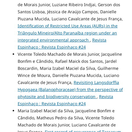
de Morais Junior, Luziane Ribeiro Indjai, Gerson dos
Santos Lisboa, Jéssica de Araújo Campos, Danielle
Piuzana Mucida, Luciano Cavalcante de Jesus França,
Identification of Restricted Use Areas (AURs) in the
Triângulo Mineiro/Alto Paranaíba region under an
integrated environmental approach
,
Revista
Espinhaço : Revista Espinhaço #24
Vicente Toledo Machado de Morais Junior, Jacqueline
Bonfim e Cândido, Rafael Maick dos Santos, Jardel
Boscardin, Maria Izabel Maciel da Silva, Guilherme
Wince de Moura, Danielle Piuzana Mucida, Luciano
Cavalcante de Jesus França,
Revisiting Langsdorffia
Hypogaea (Balanophoraceae) from the perspective of
phytosite and biodiversity conservation
,
Revista
Espinhaço : Revista Espinhaço #24
Maria Izabel Maciel da Silva, Jacqueline Bonfim e
Cândido, Matheus Pedro da Silva, Vicente Toledo
Machado de Morais Junior, Luciano Cavalcante de
Jesus França,
First record of occurrence of Taccarum