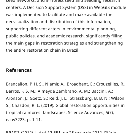
seed networks, and 94 forest seed and seedling research
centers. A Decision Support System (DSS) in WebGIS module
was implemented to facilitate and make available the
geovisualization and distribution of this information,
supporting different actors in environmental planning,
public policies, and academic research, significantly filling
the main gaps in restoration strategies and strengthening
the entire restoration chain in Brazil.
References
Brancalion, P. H. S., Niamir, A.; Broadbent, E.; Crouzeilles, R.;
Barros, F. S. M.; Almeyda Zambrano, A. M.; Baccini, A.;
Aronson, J.; Goetz, S.; Reid, J. L.; Strassburg, B. B. N.; Wilson,
S.; Chazdon, R. L. (2019). Global restoration opportunities in
tropical rainforest landscapes. Science Advances, 5(7),
eaav3223, p. 1-11.
BRASIL (2012). Lei nº 12.651, de 25 maio de 2012. Diário