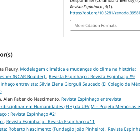
Despommier (Columbia University). (2
Revista Espinhaço
,
5
(1).
https://doi.org/10.5281/zenodo.3958
More Citation Formats
or(s)
na Fleury,
Modelagem climática e mudanças do clima na história:
liesner (NCAR Boulder)
,
Revista Espinhaço : Revista Espinhaço #9
inhaço entrevista: Silvia Elena Giorguli Saucedo (El Colegio de Méx
0
da, Alan Faber do Nascimento,
Revista Espinhaço entrevista
rdisciplinar em Humanidades (FIH) da UFVJM – Projeto Memórias e
aço : Revista Espinhaço #21
ço
,
Revista Espinhaço : Revista Espinhaço #11
ista: Roberto Nascimento (Fundação João Pinheiro)
,
Revista Espinha