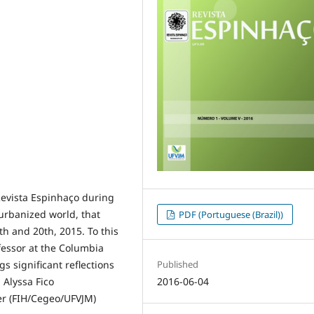
evista Espinhaço during
urbanized world, that
PDF (Portuguese (Brazil))
h and 20th, 2015. To this
fessor at the Columbia
Published
s significant reflections
2016-06-04
 Alyssa Fico
er (FIH/Cegeo/UFVJM)