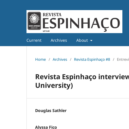
Current
Archives
About
Home
/
Archives
/
Revista Espinhaço #8
/
Entrevi
Revista Espinhaço intervi
University)
Douglas Sathler
Alyssa Fico