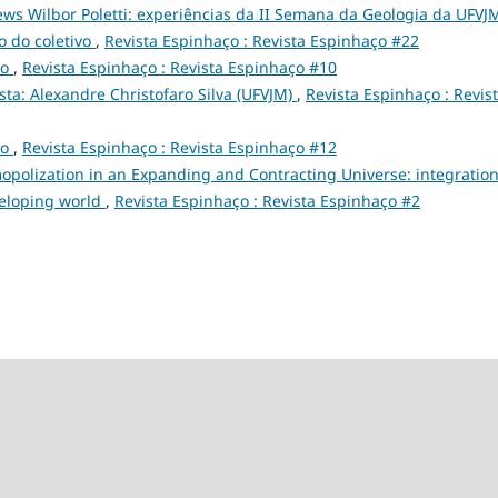
ews Wilbor Poletti: experiências da II Semana da Geologia da UFVJM
o do coletivo
,
Revista Espinhaço : Revista Espinhaço #22
ço
,
Revista Espinhaço : Revista Espinhaço #10
sta: Alexandre Christofaro Silva (UFVJM)
,
Revista Espinhaço : Revis
ço
,
Revista Espinhaço : Revista Espinhaço #12
opolization in an Expanding and Contracting Universe: integratio
veloping world
,
Revista Espinhaço : Revista Espinhaço #2