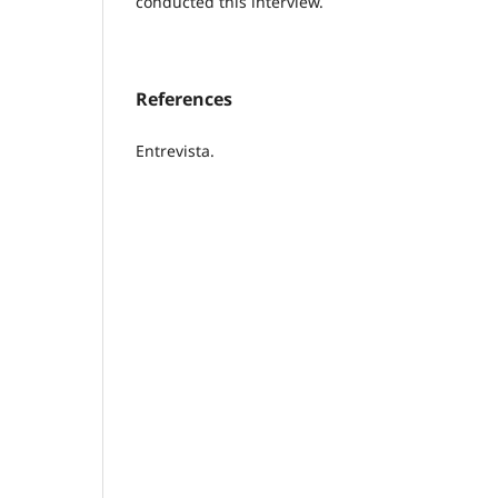
conducted this interview.
References
Entrevista.