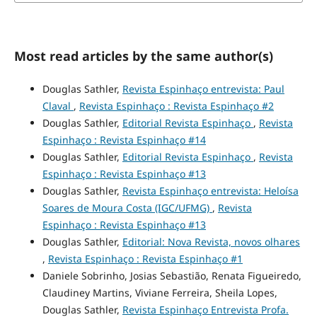
Most read articles by the same author(s)
Douglas Sathler,
Revista Espinhaço entrevista: Paul
Claval
,
Revista Espinhaço : Revista Espinhaço #2
Douglas Sathler,
Editorial Revista Espinhaço
,
Revista
Espinhaço : Revista Espinhaço #14
Douglas Sathler,
Editorial Revista Espinhaço
,
Revista
Espinhaço : Revista Espinhaço #13
Douglas Sathler,
Revista Espinhaço entrevista: Heloísa
Soares de Moura Costa (IGC/UFMG)
,
Revista
Espinhaço : Revista Espinhaço #13
Douglas Sathler,
Editorial: Nova Revista, novos olhares
,
Revista Espinhaço : Revista Espinhaço #1
Daniele Sobrinho, Josias Sebastião, Renata Figueiredo,
Claudiney Martins, Viviane Ferreira, Sheila Lopes,
Douglas Sathler,
Revista Espinhaço Entrevista Profa.