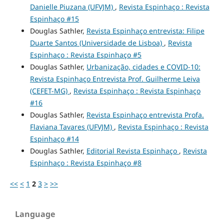
Danielle Piuzana (UFVJM)
,
Revista Espinhaço : Revista
Espinhaço #15
Douglas Sathler,
Revista Espinhaço entrevista: Filipe
Duarte Santos (Universidade de Lisboa)
,
Revista
Espinhaço : Revista Espinhaço #5
Douglas Sathler,
Urbanização, cidades e COVID-10:
Revista Espinhaço Entrevista Prof. Guilherme Leiva
(CEFET-MG)
,
Revista Espinhaço : Revista Espinhaço
#16
Douglas Sathler,
Revista Espinhaço entrevista Profa.
Flaviana Tavares (UFVJM)
,
Revista Espinhaço : Revista
Espinhaço #14
Douglas Sathler,
Editorial Revista Espinhaço
,
Revista
Espinhaço : Revista Espinhaço #8
<<
<
1
2
3
>
>>
Language