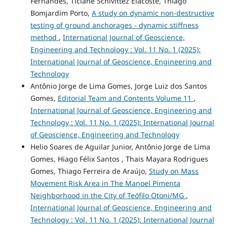
Fernandes, Ticiane Schivittez Elacoste, Thiago
Bomjardim Porto,
A study on dynamic non-destructive
testing of ground anchorages - dynamic stiffness
method
,
International Journal of Geoscience,
Engineering and Technology : Vol. 11 No. 1 (2025):
International Journal of Geoscience, Engineering and
Technology
Antônio Jorge de Lima Gomes, Jorge Luiz dos Santos
Gomes,
Editorial Team and Contents Volume 11
,
International Journal of Geoscience, Engineering and
Technology : Vol. 11 No. 1 (2025): International Journal
of Geoscience, Engineering and Technology
Helio Soares de Aguilar Junior, Antônio Jorge de Lima
Gomes, Hiago Félix Santos , Thais Mayara Rodrigues
Gomes, Thiago Ferreira de Araújo,
Study on Mass
Movement Risk Area in The Manoel Pimenta
Neighborhood in the City of Teófilo Otoni/MG
,
International Journal of Geoscience, Engineering and
Technology : Vol. 11 No. 1 (2025): International Journal