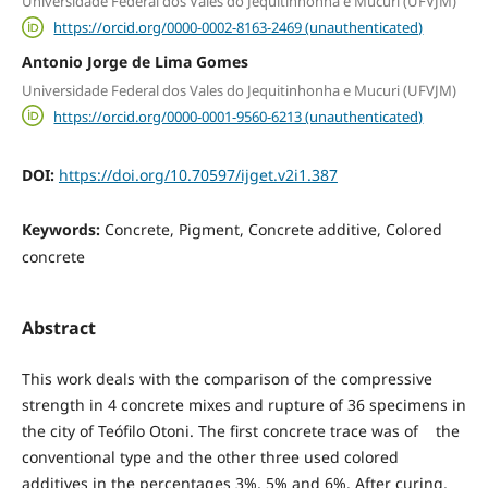
Universidade Federal dos Vales do Jequitinhonha e Mucuri (UFVJM)
https://orcid.org/0000-0002-8163-2469 (unauthenticated)
Antonio Jorge de Lima Gomes
Universidade Federal dos Vales do Jequitinhonha e Mucuri (UFVJM)
https://orcid.org/0000-0001-9560-6213 (unauthenticated)
DOI:
https://doi.org/10.70597/ijget.v2i1.387
Keywords:
Concrete, Pigment, Concrete additive, Colored
concrete
Abstract
This work deals with the comparison of the compressive
strength in 4 concrete mixes and rupture of 36 specimens in
the city of Teófilo Otoni. The first concrete trace was of the
conventional type and the other three used colored
additives in the percentages 3%, 5% and 6%. After curing,