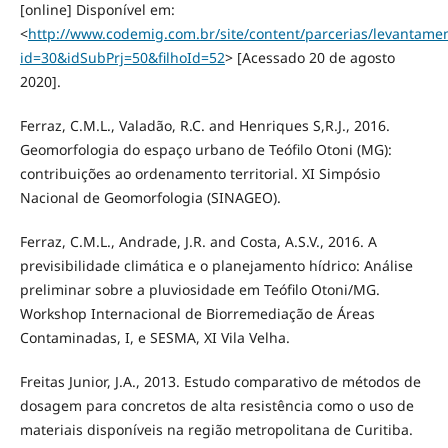
[online] Disponível em:
<
http://www.codemig.com.br/site/content/parcerias/levantamen
id=30&idSubPrj=50&filhoId=52
> [Acessado 20 de agosto
2020].
Ferraz, C.M.L., Valadão, R.C. and Henriques S,R.J., 2016.
Geomorfologia do espaço urbano de Teófilo Otoni (MG):
contribuições ao ordenamento territorial. XI Simpósio
Nacional de Geomorfologia (SINAGEO).
Ferraz, C.M.L., Andrade, J.R. and Costa, A.S.V., 2016. A
previsibilidade climática e o planejamento hídrico: Análise
preliminar sobre a pluviosidade em Teófilo Otoni/MG.
Workshop Internacional de Biorremediação de Áreas
Contaminadas, I, e SESMA, XI Vila Velha.
Freitas Junior, J.A., 2013. Estudo comparativo de métodos de
dosagem para concretos de alta resistência como o uso de
materiais disponíveis na região metropolitana de Curitiba.