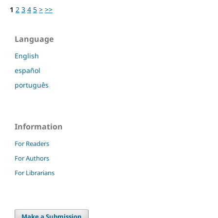
1
2
3
4
5
>
>>
Language
English
español
português
Information
For Readers
For Authors
For Librarians
Make a Submission