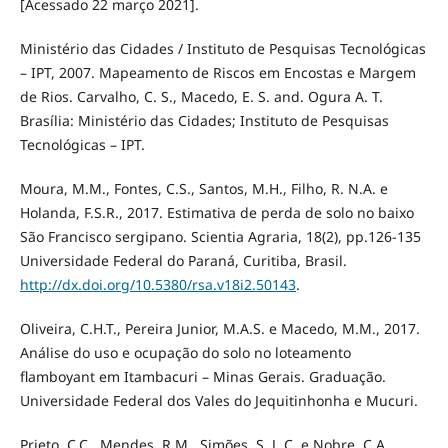
[Acessado 22 março 2021].
Ministério das Cidades / Instituto de Pesquisas Tecnológicas
– IPT, 2007. Mapeamento de Riscos em Encostas e Margem
de Rios. Carvalho, C. S., Macedo, E. S. and. Ogura A. T.
Brasília: Ministério das Cidades; Instituto de Pesquisas
Tecnológicas – IPT.
Moura, M.M., Fontes, C.S., Santos, M.H., Filho, R. N.A. e
Holanda, F.S.R., 2017. Estimativa de perda de solo no baixo
São Francisco sergipano. Scientia Agraria, 18(2), pp.126-135
Universidade Federal do Paraná, Curitiba, Brasil.
http://dx.doi.org/10.5380/rsa.v18i2.50143
.
Oliveira, C.H.T., Pereira Junior, M.A.S. e Macedo, M.M., 2017.
Análise do uso e ocupação do solo no loteamento
flamboyant em Itambacuri – Minas Gerais. Graduação.
Universidade Federal dos Vales do Jequitinhonha e Mucuri.
Prieto, C.C., Mendes, R.M., Simões, S. J. C. e Nobre, C.A.,