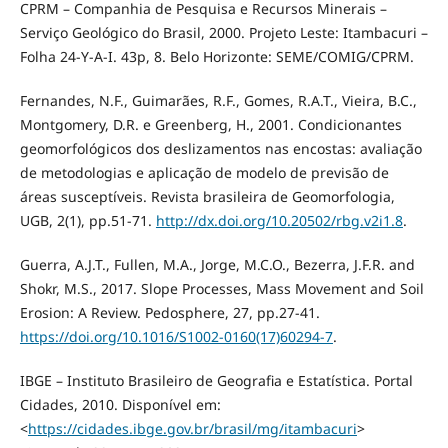
CPRM – Companhia de Pesquisa e Recursos Minerais –
Serviço Geológico do Brasil, 2000. Projeto Leste: Itambacuri –
Folha 24-Y-A-I. 43p, 8. Belo Horizonte: SEME/COMIG/CPRM.
Fernandes, N.F., Guimarães, R.F., Gomes, R.A.T., Vieira, B.C.,
Montgomery, D.R. e Greenberg, H., 2001. Condicionantes
geomorfológicos dos deslizamentos nas encostas: avaliação
de metodologias e aplicação de modelo de previsão de
áreas susceptíveis. Revista brasileira de Geomorfologia,
UGB, 2(1), pp.51-71.
http://dx.doi.org/10.20502/rbg.v2i1.8
.
Guerra, A.J.T., Fullen, M.A., Jorge, M.C.O., Bezerra, J.F.R. and
Shokr, M.S., 2017. Slope Processes, Mass Movement and Soil
Erosion: A Review. Pedosphere, 27, pp.27-41.
https://doi.org/10.1016/S1002-0160(17)60294-7
.
IBGE – Instituto Brasileiro de Geografia e Estatística. Portal
Cidades, 2010. Disponível em:
<
https://cidades.ibge.gov.br/brasil/mg/itambacuri
>