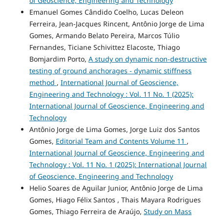
of Geoscience, Engineering and Technology
Emanuel Gomes Cândido Coelho, Lucas Deleon
Ferreira, Jean-Jacques Rincent, Antônio Jorge de Lima
Gomes, Armando Belato Pereira, Marcos Túlio
Fernandes, Ticiane Schivittez Elacoste, Thiago
Bomjardim Porto,
A study on dynamic non-destructive
testing of ground anchorages - dynamic stiffness
method
,
International Journal of Geoscience,
Engineering and Technology : Vol. 11 No. 1 (2025):
International Journal of Geoscience, Engineering and
Technology
Antônio Jorge de Lima Gomes, Jorge Luiz dos Santos
Gomes,
Editorial Team and Contents Volume 11
,
International Journal of Geoscience, Engineering and
Technology : Vol. 11 No. 1 (2025): International Journal
of Geoscience, Engineering and Technology
Helio Soares de Aguilar Junior, Antônio Jorge de Lima
Gomes, Hiago Félix Santos , Thais Mayara Rodrigues
Gomes, Thiago Ferreira de Araújo,
Study on Mass