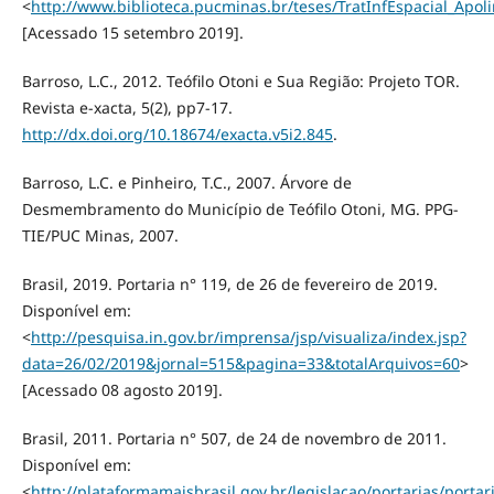
<
http://www.biblioteca.pucminas.br/teses/TratInfEspacial_Apoli
[Acessado 15 setembro 2019].
Barroso, L.C., 2012. Teófilo Otoni e Sua Região: Projeto TOR.
Revista e-xacta, 5(2), pp7-17.
http://dx.doi.org/10.18674/exacta.v5i2.845
.
Barroso, L.C. e Pinheiro, T.C., 2007. Árvore de
Desmembramento do Município de Teófilo Otoni, MG. PPG-
TIE/PUC Minas, 2007.
Brasil, 2019. Portaria n° 119, de 26 de fevereiro de 2019.
Disponível em:
<
http://pesquisa.in.gov.br/imprensa/jsp/visualiza/index.jsp?
data=26/02/2019&jornal=515&pagina=33&totalArquivos=60
>
[Acessado 08 agosto 2019].
Brasil, 2011. Portaria n° 507, de 24 de novembro de 2011.
Disponível em:
<
http://plataformamaisbrasil.gov.br/legislacao/portarias/portar