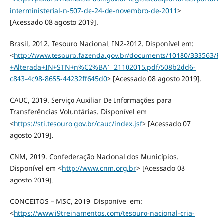
interministerial-n-507-de-24-de-novembro-de-2011
>
[Acessado 08 agosto 2019].
Brasil, 2012. Tesouro Nacional, IN2-2012. Disponível em:
<
http://www.tesouro.fazenda.gov.br/documents/10180/3335
+Alterada+IN+STN+n%C2%BA1_21102015.pdf/508b2dd6-
c843-4c98-8655-44232ff645d0
> [Acessado 08 agosto 2019].
CAUC, 2019. Serviço Auxiliar De Informações para
Transferências Voluntárias. Disponível em
<
https://sti.tesouro.gov.br/cauc/index.jsf
> [Acessado 07
agosto 2019].
CNM, 2019. Confederação Nacional dos Municípios.
Disponível em <
http://www.cnm.org.br
> [Acessado 08
agosto 2019].
CONCEITOS – MSC, 2019. Disponível em:
<
https://www.i9treinamentos.com/tesouro-nacional-cria-