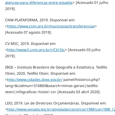
atencao-para-diferencas-entre-estados
> [Acessado 01 julho
2019].
CNM-PLATAFORMA, 2019. Disponível em:
<
https://www.cnm.org.br/municipios/transferencias
>
[Acessado 07 agosto 2019].
CV-MSC, 2019. Disponível em:
<
http://www.li.cnm.org.br/r/Ck1Stc
> [Acessado 03 julho
2019].
IBGE – Instituto Brasileiro de Geografia e Estatística. Teófilo
Otoni, 2020. Teófilo Otoni. Disponível em:
<
http://www.cidades.ibge.gov.br/
painel/historico.php?
lang=&codmun=316860&search=minas-gerais|teofilo-
otoni|infograficos:-histori co> [Acessado 03 abril 2020].
LDO, 2019. Lei de Diretrizes Orçamentárias. Disponível em:
<
http://www.senado.leg.br/atividade/const/con1988/con1988_12