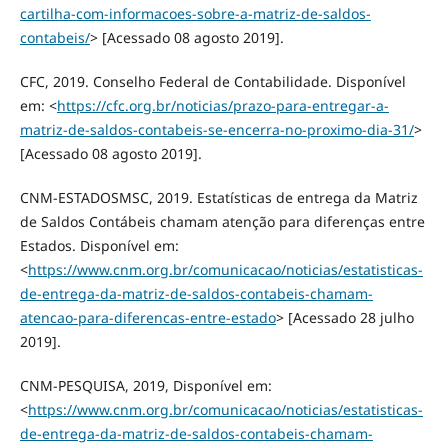
cartilha-com-informacoes-sobre-a-matriz-de-saldos-
contabeis/
> [Acessado 08 agosto 2019].
CFC, 2019. Conselho Federal de Contabilidade. Disponível
em: <
https://cfc.org.br/noticias/prazo-para-entregar-a-
matriz-de-saldos-contabeis-se-encerra-no-proximo-dia-31/
>
[Acessado 08 agosto 2019].
CNM-ESTADOSMSC, 2019. Estatísticas de entrega da Matriz
de Saldos Contábeis chamam atenção para diferenças entre
Estados. Disponível em:
<
https://www.cnm.org.br/comunicacao/noticias/estatisticas-
de-entrega-da-matriz-de-saldos-contabeis-chamam-
atencao-para-diferencas-entre-estado
> [Acessado 28 julho
2019].
CNM-PESQUISA, 2019, Disponível em:
<
https://www.cnm.org.br/comunicacao/noticias/estatisticas-
de-entrega-da-matriz-de-saldos-contabeis-chamam-