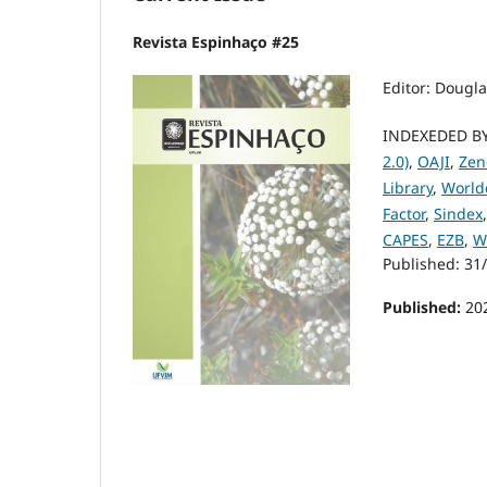
Revista Espinhaço #25
Editor: Dougla
INDEXEDED B
2.0)
,
OAJI
,
Zen
Library
,
World
Factor
,
Sindex
CAPES
,
EZB
,
W
Published: 31
Published:
20