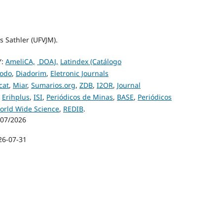
s Sathler (UFVJM).
Y:
AmeliCA,
DOAJ,
Latindex (Catálogo
odo
,
Diadorim
,
Eletronic Journals
cat
,
Miar
,
Sumarios.org
,
ZDB
,
I2OR
,
Journal
,
Erihplus
,
ISI
,
Periódicos de Minas
,
BASE
,
Periódicos
orld Wide Science
,
REDIB
.
/07/2026
26-07-31