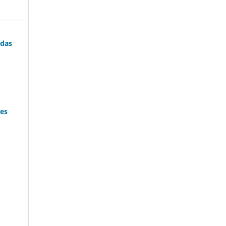
 das
ces