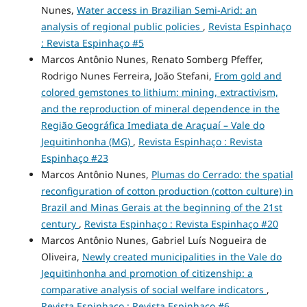
Nunes,
Water access in Brazilian Semi-Arid: an
analysis of regional public policies
,
Revista Espinhaço
: Revista Espinhaço #5
Marcos Antônio Nunes, Renato Somberg Pfeffer,
Rodrigo Nunes Ferreira, João Stefani,
From gold and
colored gemstones to lithium: mining, extractivism,
and the reproduction of mineral dependence in the
Região Geográfica Imediata de Araçuaí – Vale do
Jequitinhonha (MG)
,
Revista Espinhaço : Revista
Espinhaço #23
Marcos Antônio Nunes,
Plumas do Cerrado: the spatial
reconfiguration of cotton production (cotton culture) in
Brazil and Minas Gerais at the beginning of the 21st
century
,
Revista Espinhaço : Revista Espinhaço #20
Marcos Antônio Nunes, Gabriel Luís Nogueira de
Oliveira,
Newly created municipalities in the Vale do
Jequitinhonha and promotion of citizenship: a
comparative analysis of social welfare indicators
,
Revista Espinhaço : Revista Espinhaço #6