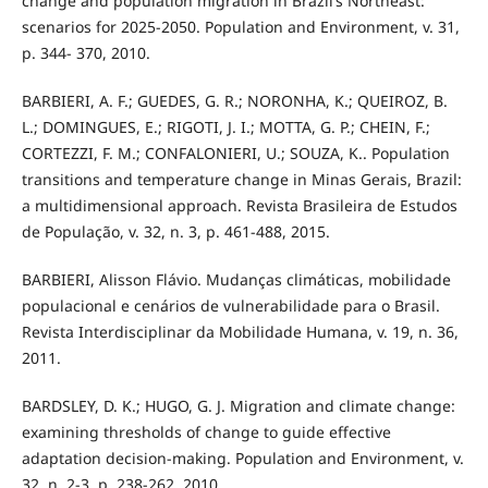
change and population migration in Brazil’s Northeast:
scenarios for 2025-2050. Population and Environment, v. 31,
p. 344- 370, 2010.
BARBIERI, A. F.; GUEDES, G. R.; NORONHA, K.; QUEIROZ, B.
L.; DOMINGUES, E.; RIGOTI, J. I.; MOTTA, G. P.; CHEIN, F.;
CORTEZZI, F. M.; CONFALONIERI, U.; SOUZA, K.. Population
transitions and temperature change in Minas Gerais, Brazil:
a multidimensional approach. Revista Brasileira de Estudos
de População, v. 32, n. 3, p. 461-488, 2015.
BARBIERI, Alisson Flávio. Mudanças climáticas, mobilidade
populacional e cenários de vulnerabilidade para o Brasil.
Revista Interdisciplinar da Mobilidade Humana, v. 19, n. 36,
2011.
BARDSLEY, D. K.; HUGO, G. J. Migration and climate change:
examining thresholds of change to guide effective
adaptation decision-making. Population and Environment, v.
32, n. 2-3, p. 238-262, 2010.