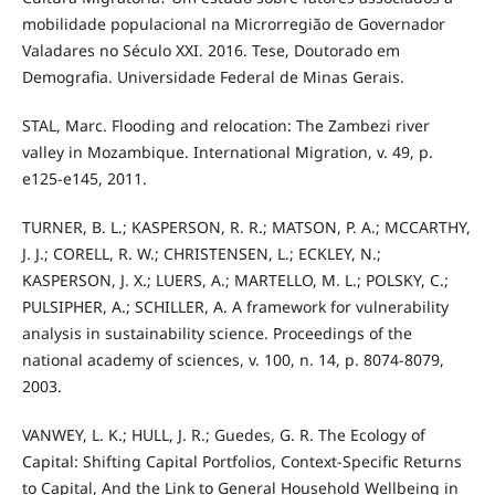
mobilidade populacional na Microrregião de Governador
Valadares no Século XXI. 2016. Tese, Doutorado em
Demografia. Universidade Federal de Minas Gerais.
STAL, Marc. Flooding and relocation: The Zambezi river
valley in Mozambique. International Migration, v. 49, p.
e125-e145, 2011.
TURNER, B. L.; KASPERSON, R. R.; MATSON, P. A.; MCCARTHY,
J. J.; CORELL, R. W.; CHRISTENSEN, L.; ECKLEY, N.;
KASPERSON, J. X.; LUERS, A.; MARTELLO, M. L.; POLSKY, C.;
PULSIPHER, A.; SCHILLER, A. A framework for vulnerability
analysis in sustainability science. Proceedings of the
national academy of sciences, v. 100, n. 14, p. 8074-8079,
2003.
VANWEY, L. K.; HULL, J. R.; Guedes, G. R. The Ecology of
Capital: Shifting Capital Portfolios, Context-Specific Returns
to Capital, And the Link to General Household Wellbeing in