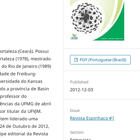
rtaleza (Ceará). Possui
taleza (1978), mestrado
PDF (Portuguese (Brazil))
do Rio de Janeiro (1989)
dade de Freiburg-
versidade do Kansas
Published
do a província de Basin
2012-12-03
professor do
ências da UFMG de abril
Issue
or titular da UFVJM.
Revista Espinhaço #1
 tem liderado uma
 24 de Outubro de 2012,
Section
ipe editorial da Revista
Entrevista