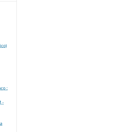
ico)
ço :
 -
ta