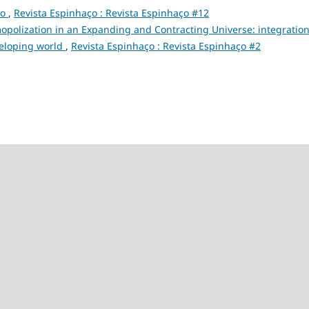
ço
,
Revista Espinhaço : Revista Espinhaço #12
opolization in an Expanding and Contracting Universe: integratio
veloping world
,
Revista Espinhaço : Revista Espinhaço #2