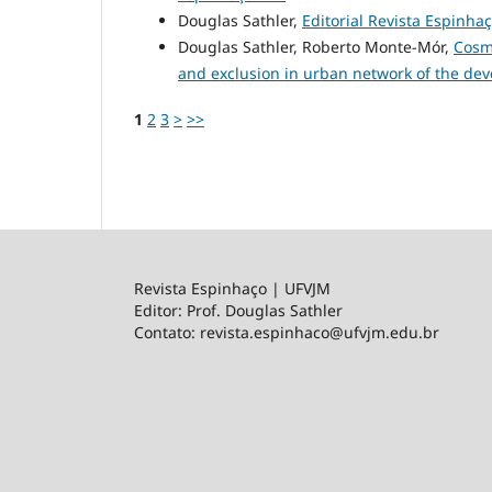
Douglas Sathler,
Editorial Revista Espinha
Douglas Sathler, Roberto Monte-Mór,
Cosm
and exclusion in urban network of the de
1
2
3
>
>>
Revista Espinhaço | UFVJM
Editor: Prof. Douglas Sathler
Contato: revista.espinhaco@ufvjm.edu.br