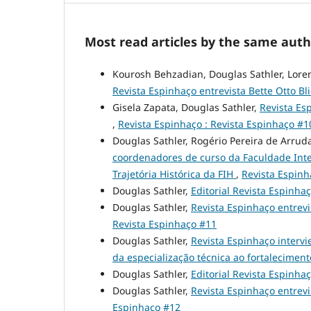
Most read articles by the same auth
Kourosh Behzadian, Douglas Sathler, Lore
Revista Espinhaço entrevista Bette Otto B
Gisela Zapata, Douglas Sathler,
Revista Esp
,
Revista Espinhaço : Revista Espinhaço #1
Douglas Sathler, Rogério Pereira de Arru
coordenadores de curso da Faculdade Inte
Trajetória Histórica da FIH
,
Revista Espinh
Douglas Sathler,
Editorial Revista Espinha
Douglas Sathler,
Revista Espinhaço entrev
Revista Espinhaço #11
Douglas Sathler,
Revista Espinhaço intervi
da especialização técnica ao fortaleciment
Douglas Sathler,
Editorial Revista Espinha
Douglas Sathler,
Revista Espinhaço entrevi
Espinhaço #12