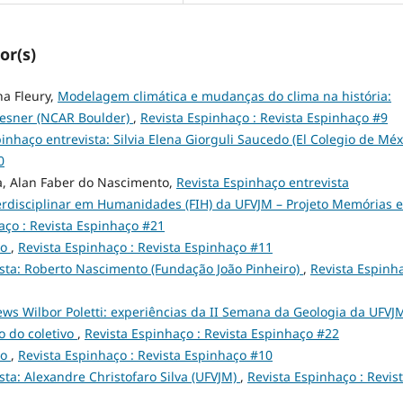
or(s)
na Fleury,
Modelagem climática e mudanças do clima na história:
liesner (NCAR Boulder)
,
Revista Espinhaço : Revista Espinhaço #9
inhaço entrevista: Silvia Elena Giorguli Saucedo (El Colegio de Méx
0
da, Alan Faber do Nascimento,
Revista Espinhaço entrevista
rdisciplinar em Humanidades (FIH) da UFVJM – Projeto Memórias e
aço : Revista Espinhaço #21
ço
,
Revista Espinhaço : Revista Espinhaço #11
ista: Roberto Nascimento (Fundação João Pinheiro)
,
Revista Espinha
ews Wilbor Poletti: experiências da II Semana da Geologia da UFVJM
o do coletivo
,
Revista Espinhaço : Revista Espinhaço #22
ço
,
Revista Espinhaço : Revista Espinhaço #10
sta: Alexandre Christofaro Silva (UFVJM)
,
Revista Espinhaço : Revis