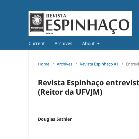
Current
Archives
About
Home
/
Archives
/
Revista Espinhaço #1
/
Entrevi
Revista Espinhaço entrevis
(Reitor da UFVJM)
Douglas Sathler