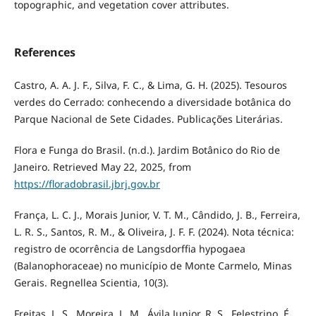
topographic, and vegetation cover attributes.
References
Castro, A. A. J. F., Silva, F. C., & Lima, G. H. (2025). Tesouros
verdes do Cerrado: conhecendo a diversidade botânica do
Parque Nacional de Sete Cidades. Publicações Literárias.
Flora e Funga do Brasil. (n.d.). Jardim Botânico do Rio de
Janeiro. Retrieved May 22, 2025, from
https://floradobrasil.jbrj.gov.br
França, L. C. J., Morais Junior, V. T. M., Cândido, J. B., Ferreira,
L. R. S., Santos, R. M., & Oliveira, J. F. F. (2024). Nota técnica:
registro de ocorrência de Langsdorffia hypogaea
(Balanophoraceae) no município de Monte Carmelo, Minas
Gerais. Regnellea Scientia, 10(3).
Freitas, L. S., Moreira, L. M., Ávila Junior, R. S., Felestrino, É.