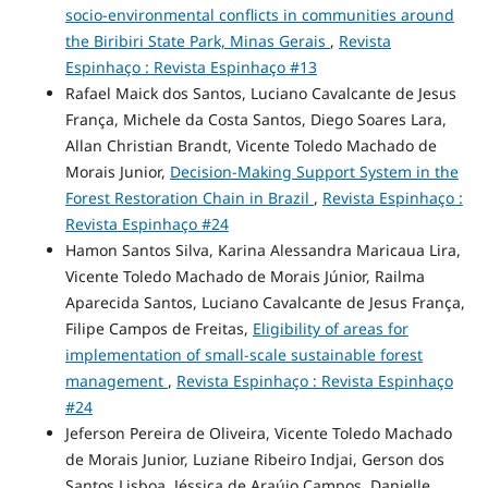
socio-environmental conflicts in communities around
the Biribiri State Park, Minas Gerais
,
Revista
Espinhaço : Revista Espinhaço #13
Rafael Maick dos Santos, Luciano Cavalcante de Jesus
França, Michele da Costa Santos, Diego Soares Lara,
Allan Christian Brandt, Vicente Toledo Machado de
Morais Junior,
Decision-Making Support System in the
Forest Restoration Chain in Brazil
,
Revista Espinhaço :
Revista Espinhaço #24
Hamon Santos Silva, Karina Alessandra Maricaua Lira,
Vicente Toledo Machado de Morais Júnior, Railma
Aparecida Santos, Luciano Cavalcante de Jesus França,
Filipe Campos de Freitas,
Eligibility of areas for
implementation of small-scale sustainable forest
management
,
Revista Espinhaço : Revista Espinhaço
#24
Jeferson Pereira de Oliveira, Vicente Toledo Machado
de Morais Junior, Luziane Ribeiro Indjai, Gerson dos
Santos Lisboa, Jéssica de Araújo Campos, Danielle