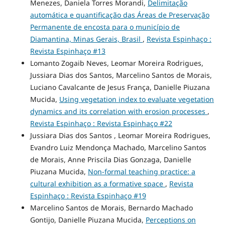
Menezes, Daniela Torres Morandi,
Delimitação
automática e quantificação das Áreas de Preservação
Permanente de encosta para o município de
Diamantina, Minas Gerais, Brasil
,
Revista Espinhaço :
Revista Espinhaço #13
Lomanto Zogaib Neves, Leomar Moreira Rodrigues,
Jussiara Dias dos Santos, Marcelino Santos de Morais,
Luciano Cavalcante de Jesus França, Danielle Piuzana
Mucida,
Using vegetation index to evaluate vegetation
dynamics and its correlation with erosion processes
,
Revista Espinhaço : Revista Espinhaço #22
Jussiara Dias dos Santos , Leomar Moreira Rodrigues,
Evandro Luiz Mendonça Machado, Marcelino Santos
de Morais, Anne Priscila Dias Gonzaga, Danielle
Piuzana Mucida,
Non-formal teaching practice: a
cultural exhibition as a formative space
,
Revista
Espinhaço : Revista Espinhaço #19
Marcelino Santos de Morais, Bernardo Machado
Gontijo, Danielle Piuzana Mucida,
Perceptions on