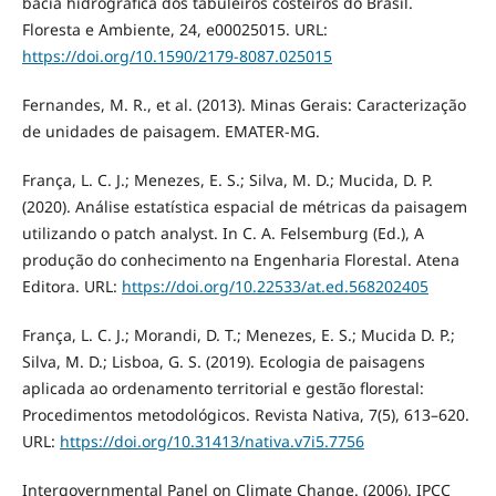
bacia hidrográfica dos tabuleiros costeiros do Brasil.
Floresta e Ambiente, 24, e00025015. URL:
https://doi.org/10.1590/2179-8087.025015
Fernandes, M. R., et al. (2013). Minas Gerais: Caracterização
de unidades de paisagem. EMATER-MG.
França, L. C. J.; Menezes, E. S.; Silva, M. D.; Mucida, D. P.
(2020). Análise estatística espacial de métricas da paisagem
utilizando o patch analyst. In C. A. Felsemburg (Ed.), A
produção do conhecimento na Engenharia Florestal. Atena
Editora. URL:
https://doi.org/10.22533/at.ed.568202405
França, L. C. J.; Morandi, D. T.; Menezes, E. S.; Mucida D. P.;
Silva, M. D.; Lisboa, G. S. (2019). Ecologia de paisagens
aplicada ao ordenamento territorial e gestão florestal:
Procedimentos metodológicos. Revista Nativa, 7(5), 613–620.
URL:
https://doi.org/10.31413/nativa.v7i5.7756
Intergovernmental Panel on Climate Change. (2006). IPCC