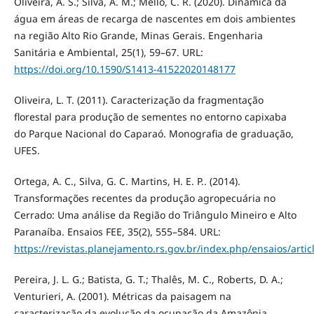
Oliveira, A. S.; Silva, A. M.; Mello, C. R. (2020). Dinâmica da
água em áreas de recarga de nascentes em dois ambientes
na região Alto Rio Grande, Minas Gerais. Engenharia
Sanitária e Ambiental, 25(1), 59–67. URL:
https://doi.org/10.1590/S1413-41522020148177
Oliveira, L. T. (2011). Caracterização da fragmentação
florestal para produção de sementes no entorno capixaba
do Parque Nacional do Caparaó. Monografia de graduação,
UFES.
Ortega, A. C., Silva, G. C. Martins, H. E. P.. (2014).
Transformações recentes da produção agropecuária no
Cerrado: Uma análise da Região do Triângulo Mineiro e Alto
Paranaíba. Ensaios FEE, 35(2), 555–584. URL:
https://revistas.planejamento.rs.gov.br/index.php/ensaios/artic
Pereira, J. L. G.; Batista, G. T.; Thalês, M. C., Roberts, D. A.;
Venturieri, A. (2001). Métricas da paisagem na
caracterização da evolução da ocupação da Amazônia.