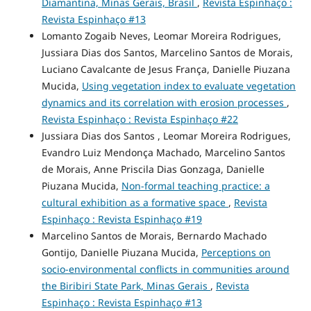
Diamantina, Minas Gerais, Brasil
,
Revista Espinhaço :
Revista Espinhaço #13
Lomanto Zogaib Neves, Leomar Moreira Rodrigues,
Jussiara Dias dos Santos, Marcelino Santos de Morais,
Luciano Cavalcante de Jesus França, Danielle Piuzana
Mucida,
Using vegetation index to evaluate vegetation
dynamics and its correlation with erosion processes
,
Revista Espinhaço : Revista Espinhaço #22
Jussiara Dias dos Santos , Leomar Moreira Rodrigues,
Evandro Luiz Mendonça Machado, Marcelino Santos
de Morais, Anne Priscila Dias Gonzaga, Danielle
Piuzana Mucida,
Non-formal teaching practice: a
cultural exhibition as a formative space
,
Revista
Espinhaço : Revista Espinhaço #19
Marcelino Santos de Morais, Bernardo Machado
Gontijo, Danielle Piuzana Mucida,
Perceptions on
socio-environmental conflicts in communities around
the Biribiri State Park, Minas Gerais
,
Revista
Espinhaço : Revista Espinhaço #13