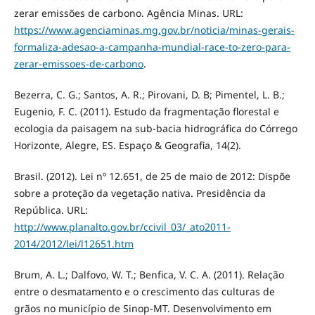
zerar emissões de carbono. Agência Minas. URL:
https://www.agenciaminas.mg.gov.br/noticia/minas-gerais-
formaliza-adesao-a-campanha-mundial-race-to-zero-para-
zerar-emissoes-de-carbono
.
Bezerra, C. G.; Santos, A. R.; Pirovani, D. B; Pimentel, L. B.;
Eugenio, F. C. (2011). Estudo da fragmentação florestal e
ecologia da paisagem na sub-bacia hidrográfica do Córrego
Horizonte, Alegre, ES. Espaço & Geografia, 14(2).
Brasil. (2012). Lei nº 12.651, de 25 de maio de 2012: Dispõe
sobre a proteção da vegetação nativa. Presidência da
República. URL:
http://www.planalto.gov.br/ccivil_03/_ato2011-
2014/2012/lei/l12651.htm
Brum, A. L.; Dalfovo, W. T.; Benfica, V. C. A. (2011). Relação
entre o desmatamento e o crescimento das culturas de
grãos no município de Sinop-MT. Desenvolvimento em