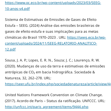
https://www.oc.eco.br/wp-content/uploads/2023/03/SEEG-
10-anos-v4.pdf
Sistema de Estimativas de Emissões de Gases de Efeito
Estufa – SEEG. (2024) Análise das emissões brasileiras de
gases de efeito estufa e suas implicações para as metas
climáticas do Brasil 1970–2023 . URL:
https://seeg.eco.br/wp-
content/uploads/2024/11/SEEG-RELATORIO-ANALITICO-
12.pdf
Sousa, J. A. P.; Lopes, E. R. N., Souza; J. C.; Lourenço, R. W.
(2020). Mudanças de uso da terra e estimativas de emissões
antrópicas de CO₂ em bacia hidrográfica. Sociedade &
Natureza, 32, 262–278. URL:
https://seer.ufu.br/index.php/sociedadenatureza/article/view/4
United Nations Framework Convention on Climate Change.
(2017). Acordo de Paris – Status da ratificação. UNFCCC. URL:
http://unfccc.int/paris_agreement/items/9444.php