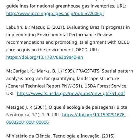
guidelines for national greenhouse gas inventories. URL:
http://www.ipcc-nggip.iges.or.jp/public/2006gl
Labuhn, B.; Mazur, E. (2021). Evaluating Brazil’s progress in
implementing Environmental Performance Review
recommendations and promoting its alignment with OECD
core acquis on the environment. OECD. URL:
https://doi.org/10.1787/6a3b9e40-en
McGarigal, K.; Marks, B. J. (1995). FRAGSTATS: Spatial pattern
analysis program for quantifying landscape structure
(General Technical Report PNW-351). USDA Forest Service.
URL:
https://www.fs.usda.gov/pnw/pubs/pnw_gtr351.pdf
Metzger, J. P. (2001). O que é ecologia de paisagens? Biota
Neotropica, 1(1), 1–9. URL:
https://doi.org/10.1590/S1676-
06032001000100006
Ministério da Ciência, Tecnologia e Inovação. (2015).