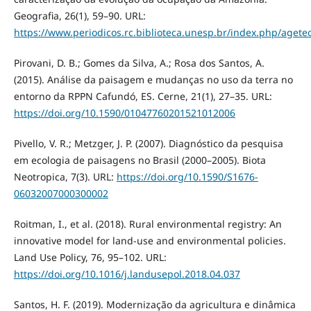
Geografia, 26(1), 59–90. URL:
https://www.periodicos.rc.biblioteca.unesp.br/index.php/agete
Pirovani, D. B.; Gomes da Silva, A.; Rosa dos Santos, A.
(2015). Análise da paisagem e mudanças no uso da terra no
entorno da RPPN Cafundó, ES. Cerne, 21(1), 27–35. URL:
https://doi.org/10.1590/01047760201521012006
Pivello, V. R.; Metzger, J. P. (2007). Diagnóstico da pesquisa
em ecologia de paisagens no Brasil (2000–2005). Biota
Neotropica, 7(3). URL:
https://doi.org/10.1590/S1676-
06032007000300002
Roitman, I., et al. (2018). Rural environmental registry: An
innovative model for land-use and environmental policies.
Land Use Policy, 76, 95–102. URL:
https://doi.org/10.1016/j.landusepol.2018.04.037
Santos, H. F. (2019). Modernização da agricultura e dinâmica