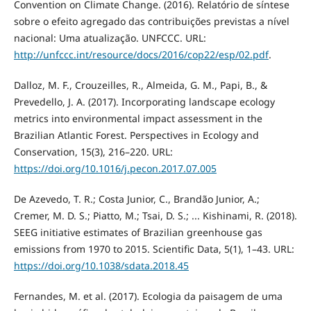
Convention on Climate Change. (2016). Relatório de síntese
sobre o efeito agregado das contribuições previstas a nível
nacional: Uma atualização. UNFCCC. URL:
http://unfccc.int/resource/docs/2016/cop22/esp/02.pdf
.
Dalloz, M. F., Crouzeilles, R., Almeida, G. M., Papi, B., &
Prevedello, J. A. (2017). Incorporating landscape ecology
metrics into environmental impact assessment in the
Brazilian Atlantic Forest. Perspectives in Ecology and
Conservation, 15(3), 216–220. URL:
https://doi.org/10.1016/j.pecon.2017.07.005
De Azevedo, T. R.; Costa Junior, C., Brandão Junior, A.;
Cremer, M. D. S.; Piatto, M.; Tsai, D. S.; ... Kishinami, R. (2018).
SEEG initiative estimates of Brazilian greenhouse gas
emissions from 1970 to 2015. Scientific Data, 5(1), 1–43. URL:
https://doi.org/10.1038/sdata.2018.45
Fernandes, M. et al. (2017). Ecologia da paisagem de uma