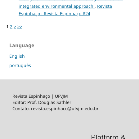
integrated environmental approach
,
Revista
Espinhaço : Revista Espinhaço #24
1
2
>
>>
Language
English
português
Revista Espinhaço | UFVJM
Editor: Prof. Douglas Sathler
Contato: revista.espinhaco@ufvjm.edu.br