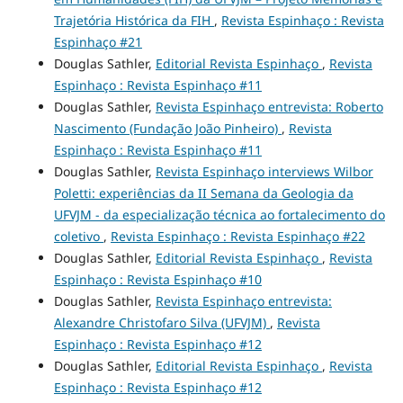
Trajetória Histórica da FIH
,
Revista Espinhaço : Revista
Espinhaço #21
Douglas Sathler,
Editorial Revista Espinhaço
,
Revista
Espinhaço : Revista Espinhaço #11
Douglas Sathler,
Revista Espinhaço entrevista: Roberto
Nascimento (Fundação João Pinheiro)
,
Revista
Espinhaço : Revista Espinhaço #11
Douglas Sathler,
Revista Espinhaço interviews Wilbor
Poletti: experiências da II Semana da Geologia da
UFVJM - da especialização técnica ao fortalecimento do
coletivo
,
Revista Espinhaço : Revista Espinhaço #22
Douglas Sathler,
Editorial Revista Espinhaço
,
Revista
Espinhaço : Revista Espinhaço #10
Douglas Sathler,
Revista Espinhaço entrevista:
Alexandre Christofaro Silva (UFVJM)
,
Revista
Espinhaço : Revista Espinhaço #12
Douglas Sathler,
Editorial Revista Espinhaço
,
Revista
Espinhaço : Revista Espinhaço #12