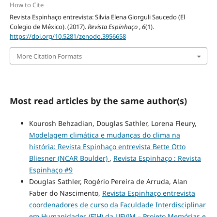
How to Cite
Revista Espinhaço entrevista: Silvia Elena Giorguli Saucedo (El
Colegio de México). (2017).
Revista Espinhaço
,
6
(1).
https://doi.org/10.5281/zenodo.3956658
More Citation Formats
Most read articles by the same author(s)
Kourosh Behzadian, Douglas Sathler, Lorena Fleury,
Modelagem climática e mudanças do clima na
história: Revista Espinhaço entrevista Bette Otto
Bliesner (NCAR Boulder)
,
Revista Espinhaço : Revista
Espinhaço #9
Douglas Sathler, Rogério Pereira de Arruda, Alan
Faber do Nascimento,
Revista Espinhaço entrevista
coordenadores de curso da Faculdade Interdisciplinar
em Humanidades (FIH) da UFVJM – Projeto Memórias e