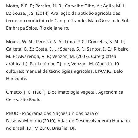
Motta, P. E. F.; Pereira, N. R.; Carvalho Filho, A.; Áglio, M. L.
D.; Souza, J. S. (2014). Avaliação da aptidão agrícola das
terras do município de Campo Grande, Mato Grosso do Sul.
Embrapa Solos. Rio de Janeiro.
Moura, W. M.; Pereira, A. A.; Lima, P. C.; Donzeles, S. M. L.;
Caixeta, G. Z.; Costa, E. L.; Soares, S. F.; Santos, I. C.; Ribeiro,
M. F.; Alvarenga, A. P.; Venzon, M. (2007). Café (Coffea
arábica L.). Paula Júnior, T.J. de; Venzon, M. (Coord.). 101
culturas: manual de tecnologias agrícolas. EPAMIG. Belo
Horizonte.
Ometto. J. C. (1981). Bioclimatologia vegetal. Agronômica
Ceres. São Paulo.
PNUD - Programa das Nações Unidas para o
Desenvolvimento (2010). Atlas de Desenvolvimento Humano
no Brasil. IDHM 2010. Brasília, DF.