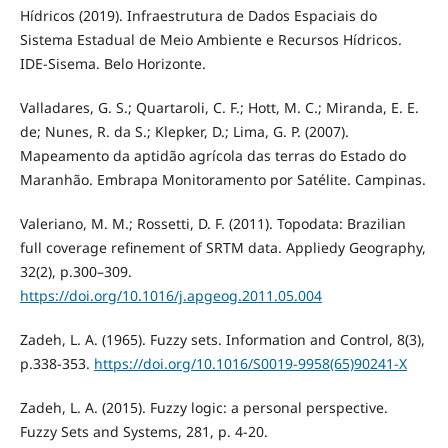
Hídricos (2019). Infraestrutura de Dados Espaciais do
Sistema Estadual de Meio Ambiente e Recursos Hídricos.
IDE-Sisema. Belo Horizonte.
Valladares, G. S.; Quartaroli, C. F.; Hott, M. C.; Miranda, E. E.
de; Nunes, R. da S.; Klepker, D.; Lima, G. P. (2007).
Mapeamento da aptidão agrícola das terras do Estado do
Maranhão. Embrapa Monitoramento por Satélite. Campinas.
Valeriano, M. M.; Rossetti, D. F. (2011). Topodata: Brazilian
full coverage refinement of SRTM data. Appliedy Geography,
32(2), p.300–309.
https://doi.org/10.1016/j.apgeog.2011.05.004
Zadeh, L. A. (1965). Fuzzy sets. Information and Control, 8(3),
p.338-353.
https://doi.org/10.1016/S0019-9958(65)90241-X
Zadeh, L. A. (2015). Fuzzy logic: a personal perspective.
Fuzzy Sets and Systems, 281, p. 4-20.