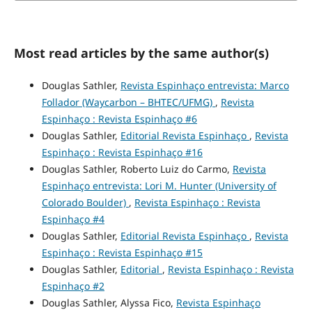
Most read articles by the same author(s)
Douglas Sathler,
Revista Espinhaço entrevista: Marco
Follador (Waycarbon – BHTEC/UFMG)
,
Revista
Espinhaço : Revista Espinhaço #6
Douglas Sathler,
Editorial Revista Espinhaço
,
Revista
Espinhaço : Revista Espinhaço #16
Douglas Sathler, Roberto Luiz do Carmo,
Revista
Espinhaço entrevista: Lori M. Hunter (University of
Colorado Boulder)
,
Revista Espinhaço : Revista
Espinhaço #4
Douglas Sathler,
Editorial Revista Espinhaço
,
Revista
Espinhaço : Revista Espinhaço #15
Douglas Sathler,
Editorial
,
Revista Espinhaço : Revista
Espinhaço #2
Douglas Sathler, Alyssa Fico,
Revista Espinhaço