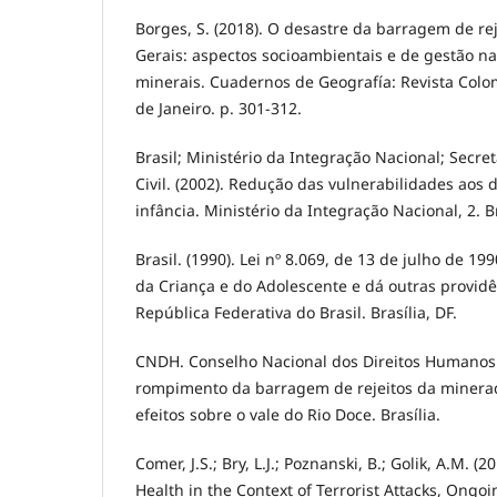
Borges, S. (2018). O desastre da barragem de r
Gerais: aspectos socioambientais e de gestão n
minerais. Cuadernos de Geografía: Revista Colo
de Janeiro. p. 301-312.
Brasil; Ministério da Integração Nacional; Secre
Civil. (2002). Redução das vulnerabilidades aos 
infância. Ministério da Integração Nacional, 2. Br
Brasil. (1990). Lei nº 8.069, de 13 de julho de 19
da Criança e do Adolescente e dá outras providên
República Federativa do Brasil. Brasília, DF.
CNDH. Conselho Nacional dos Direitos Humanos. 
rompimento da barragem de rejeitos da minera
efeitos sobre o vale do Rio Doce. Brasília.
Comer, J.S.; Bry, L.J.; Poznanski, B.; Golik, A.M. (
Health in the Context of Terrorist Attacks, Ongo