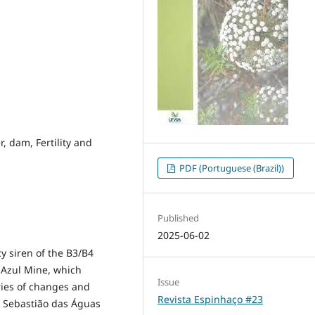
, dam, Fertility and
PDF (Portuguese (Brazil))
Published
2025-06-02
y siren of the B3/B4
 Azul Mine, which
Issue
eries of changes and
Revista Espinhaço #23
ão Sebastião das Águas