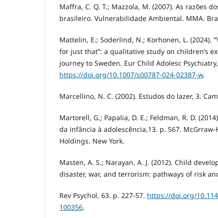
Maffra, C. Q. T.; Mazzola, M. (2007). As razões d
brasileiro. Vulnerabilidade Ambiental. MMA. Bras
Mattelin, E.; Soderlind, N.; Korhonen, L. (2024). “
for just that”: a qualitative study on children’s 
journey to Sweden. Eur Child Adolesc Psychiatry,
https://doi.org/10.1007/s00787-024-02387-w
.
Marcellino, N. C. (2002). Estudos do lazer, 3. Cam
Martorell, G.; Papalia, D. E.; Feldman, R. D. (20
da infância à adolescência,13. p. 567. McGrraw-H
Holdings. New York.
Masten, A. S.; Narayan, A. J. (2012). Child devel
disaster, war, and terrorism: pathways of risk an
Rev Psychol, 63. p. 227-57.
https://doi.org/10.1
100356
.