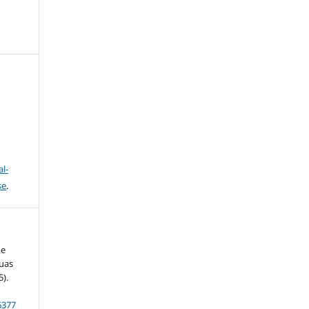
l-
se
.
he
guas
5).
6377