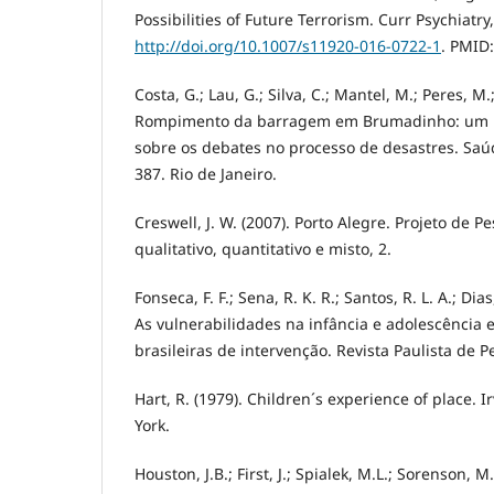
Possibilities of Future Terrorism. Curr Psychiatry,
http://doi.org/10.1007/s11920-016-0722-1
. PMID
Costa, G.; Lau, G.; Silva, C.; Mantel, M.; Peres, M.; 
Rompimento da barragem em Brumadinho: um re
sobre os debates no processo de desastres. Saúd
387. Rio de Janeiro.
Creswell, J. W. (2007). Porto Alegre. Projeto de 
qualitativo, quantitativo e misto, 2.
Fonseca, F. F.; Sena, R. K. R.; Santos, R. L. A.; Dias
As vulnerabilidades na infância e adolescência e
brasileiras de intervenção. Revista Paulista de Pe
Hart, R. (1979). Children´s experience of place. 
York.
Houston, J.B.; First, J.; Spialek, M.L.; Sorenson, M