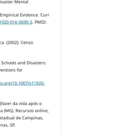
isaster Mental
Empirical Evidence. Curr
11920-016-0690-5
. PMID:
ica. (2002). Censo
). Schools and Disasters:
entions for
doi.org/10.1007/s11920-
e)fazer da vida após o
(MG). Recursos online,
Estadual de Campinas,
nas, SP.