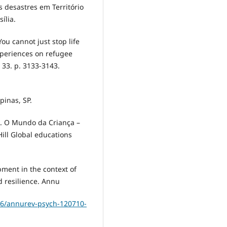
os desastres em Território
ília.
You cannot just stop life
experiences on refugee
 33. p. 3133-3143.
pinas, SP.
14). O Mundo da Criança –
ill Global educations
opment in the context of
d resilience. Annu
146/annurev-psych-120710-