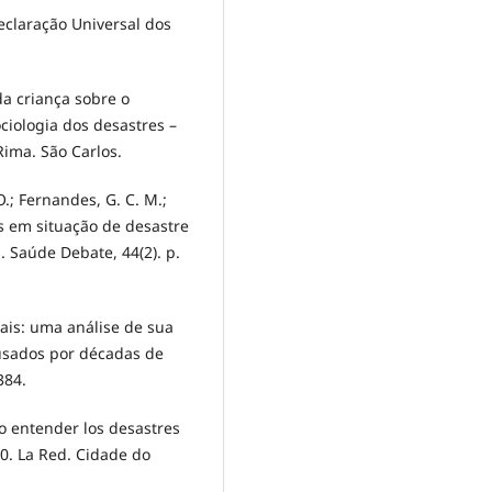
eclaração Universal dos
r da criança sobre o
iologia dos desastres –
Rima. São Carlos.
 O.; Fernandes, G. C. M.;
s em situação de desastre
. Saúde Debate, 44(2). p.
ais: uma análise de sua
ausados por décadas de
384.
mo entender los desastres
10. La Red. Cidade do