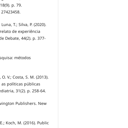
18(9). p. 79.
: 27423458.
Luna, T.; Silva, P. (2020).
lato de experiência
e Debate, 44(2). p. 377-
Pesquisa: métodos
, O. V.; Costa, S. M. (2013).
 as políticas públicas
diatria, 31(2). p. 258-64.
Irvington Publishers. New
.E.; Koch, M. (2016). Public