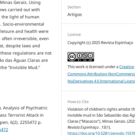
of Minas Gerais. Using
Section
ews carried out with
Artigos
n the light of human
ts. Socio-environmental
, leisure and health were
License
often irreversible, even
Copyright (c) 2025 Revista Espinhaço
at, despite laws and
 these regulations are not
ião das Águas Claras are
This work is licensed under a
Creative
the “Invisible Mud.”
Commons Attribution-NonCommercia
NoDerivatives 4.0 International Licen
How to Cite
. Analysis of Psychiatric
Violation of children’s rights amidst t
s Terrorist Attack in
invisible mud in São Sebastião das Á
Claras (“Macacos”), Minas Gerais. (202
pen, 6(2). 2255472 p.
Revista Espinhaço
,
15
(1).
5472
https://doi.org/10.5281/zenodo.1557