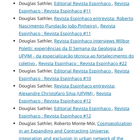
Douglas Sathler,
Editorial Revista Espinhaço
,
Revista
Espinhaço : Revista Espinhaço #11
Douglas Sathler,
Revista Espinhaço entrevista: Roberto
Nascimento (Fundação João Pinheiro)
,
Revista
Espinhaço : Revista Espinhaço #11
Douglas Sathler,
Revista Espinhaço interviews Wilbor
Poletti: experiências da II Semana da Geologia da
UFVJM - da especialização técnica ao fortalecimento do
coletivo
,
Revista Espinhaço : Revista Espinhaço #22
Douglas Sathler,
Editorial Revista Espinhaço
,
Revista
Espinhaço : Revista Espinhaço #10
Douglas Sathler,
Revista Espinhaço entrevista:
Alexandre Christofaro Silva (UFVJM)
,
Revista
Espinhaço : Revista Espinhaço #12
Douglas Sathler,
Editorial Revista Espinhaço
,
Revista
Espinhaço : Revista Espinhaço #12
Douglas Sathler, Roberto Monte-Mór,
Cosmopolization
in an Expanding and Contracting Universe:
integration and exclusion in urban network of the