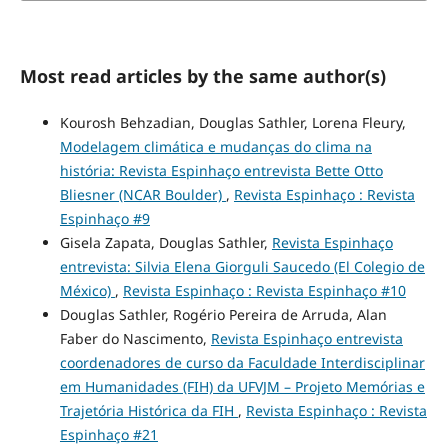
Most read articles by the same author(s)
Kourosh Behzadian, Douglas Sathler, Lorena Fleury,
Modelagem climática e mudanças do clima na
história: Revista Espinhaço entrevista Bette Otto
Bliesner (NCAR Boulder)
,
Revista Espinhaço : Revista
Espinhaço #9
Gisela Zapata, Douglas Sathler,
Revista Espinhaço
entrevista: Silvia Elena Giorguli Saucedo (El Colegio de
México)
,
Revista Espinhaço : Revista Espinhaço #10
Douglas Sathler, Rogério Pereira de Arruda, Alan
Faber do Nascimento,
Revista Espinhaço entrevista
coordenadores de curso da Faculdade Interdisciplinar
em Humanidades (FIH) da UFVJM – Projeto Memórias e
Trajetória Histórica da FIH
,
Revista Espinhaço : Revista
Espinhaço #21