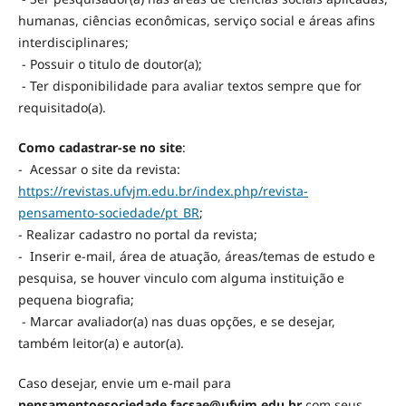
humanas, ciências econômicas, serviço social e áreas afins
interdisciplinares;
- Possuir o titulo de doutor(a);
- Ter disponibilidade para avaliar textos sempre que for
requisitado(a).
Como cadastrar-se no site
:
- Acessar o site da revista:
https://revistas.ufvjm.edu.br/index.php/revista-
pensamento-sociedade/pt_BR
;
- Realizar cadastro no portal da revista;
- Inserir e-mail, área de atuação, áreas/temas de estudo e
pesquisa, se houver vinculo com alguma instituição e
pequena biografia;
- Marcar avaliador(a) nas duas opções, e se desejar,
também leitor(a) e autor(a).
Caso desejar, envie um e-mail para
pensamentoesociedade.facsae@ufvjm.edu.br
com seus