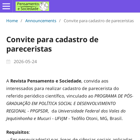
Home
/
Announcements
/
Convite para cadastro de pareceristas
Convite para cadastro de
pareceristas
2026-05-24
A
Revista Pensamento e Sociedade
, convida aos
interessados para realizar cadastro de parecerista do
referido periódico científico, vinculado ao
PROGRAMA DE PÓS-
GRADUAÇÃO EM POLÍTICA SOCIAL E DESENVOLVIMENTO
REGIONAL - PPGPSDR
, da
Universidade Federal dos Vales do
Jequtinhonha e Mucuri - UFVJM
- Teófilo Otoni, MG, Brasil.
Requisitos
:
- Ser pesquisador(a) nas áreas de ciências sociais aplicadas,