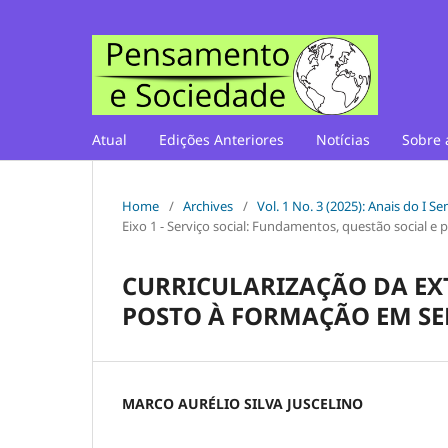
Atual
Edições Anteriores
Notícias
Sobre 
Home
/
Archives
/
Vol. 1 No. 3 (2025): Anais do I 
Eixo 1 - Serviço social: Fundamentos, questão social e p
CURRICULARIZAÇÃO DA EX
POSTO À FORMAÇÃO EM SE
MARCO AURÉLIO SILVA JUSCELINO