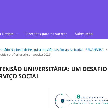
a Revista
Diretrizes para os autores
Submissão
Seminário Nacional de Pesquisa em Ciências Sociais Aplicadas - SENAPECISA
/
rática profissional (senapecisa 2025)
TENSÃO UNIVERSITÁRIA: UM DESAFIO
RVIÇO SOCIAL