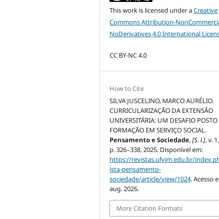
This work is licensed under a
Creative
Commons Attribution-NonCommercia
NoDerivatives 4.0 International Licen
CC BY-NC 4.0
How to Cite
SILVA JUSCELINO, MARCO AURÉLIO.
CURRICULARIZAÇÃO DA EXTENSÃO
UNIVERSITÁRIA: UM DESAFIO POSTO
FORMAÇÃO EM SERVIÇO SOCIAL.
Pensamento e Sociedade
,
[S. l.]
, v. 1
p. 326–338, 2025. Disponível em:
https://revistas.ufvjm.edu.br/index.p
ista-pensamento-
sociedade/article/view/1024
. Acesso 
aug. 2026.
More Citation Formats