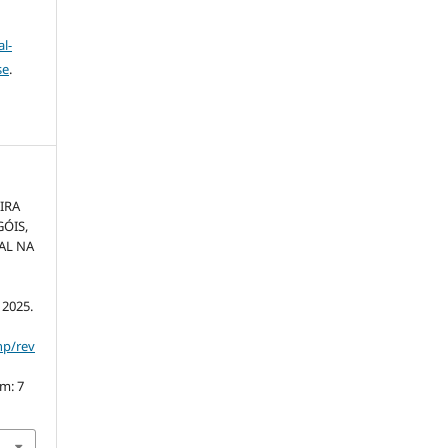
l-
se
.
IRA
ÓIS,
AL NA
, 2025.
hp/rev
em: 7