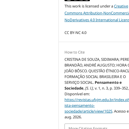
This work is licensed under a
Creative
Commons Attribution-NonCommercia
NoDerivatives 4.0 International Licen
CC BY-NC 4.0
How to Cite
CRISTINA DE SOUZA, SIDIMARA; PERE
BRANDÃO, ANDRÉ AUGUSTO; HORA G
JOÃO BÔSCO. QUESTÃO ÉTNICO-RACI
FORMAÇÃO SOCIAL BRASILEIRA E O
SERVIÇO SOCIAL.
Pensamento e
Sociedade
,
[S. l.]
, v. 1, n. 3, p. 339–352
Disponível em:
https://revistas.ufvjm.edu.br/index.p
ista-pensamento-
sociedade/article/view/1025
. Acesso 
aug. 2026.
More Citation Formats