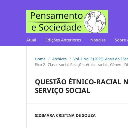
Atual
Edições Anteriores
Notícias
Sobre 
Home
/
Archives
/
Vol. 1 No. 3 (2025): Anais do I 
Eixo 2 - Classe social, Relações étnico-raciais, Gênero,
QUESTÃO ÉTNICO-RACIAL N
SERVIÇO SOCIAL
SIDIMARA CRISTINA DE SOUZA