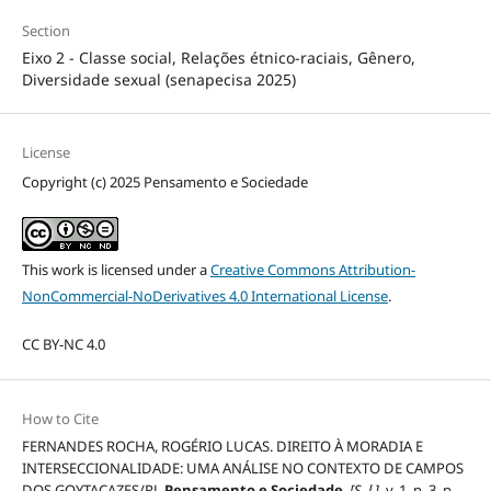
Section
Eixo 2 - Classe social, Relações étnico-raciais, Gênero,
Diversidade sexual (senapecisa 2025)
License
Copyright (c) 2025 Pensamento e Sociedade
This work is licensed under a
Creative Commons Attribution-
NonCommercial-NoDerivatives 4.0 International License
.
CC BY-NC 4.0
How to Cite
FERNANDES ROCHA, ROGÉRIO LUCAS. DIREITO À MORADIA E
INTERSECCIONALIDADE: UMA ANÁLISE NO CONTEXTO DE CAMPOS
DOS GOYTACAZES/RJ.
Pensamento e Sociedade
,
[S. l.]
, v. 1, n. 3, p.