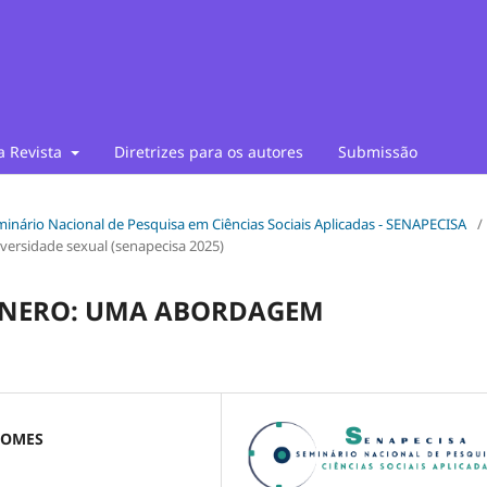
a Revista
Diretrizes para os autores
Submissão
Seminário Nacional de Pesquisa em Ciências Sociais Aplicadas - SENAPECISA
/
 Diversidade sexual (senapecisa 2025)
GÊNERO: UMA ABORDAGEM
GOMES