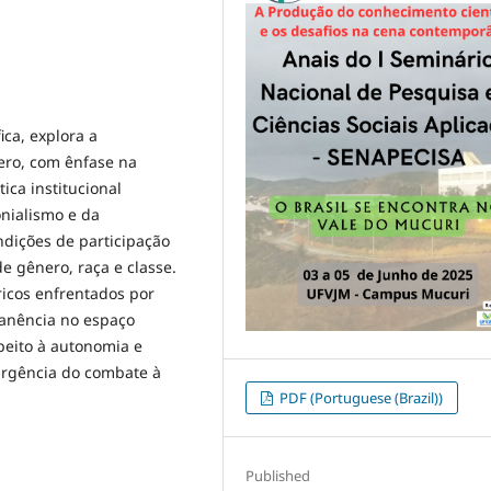
ica, explora a
nero, com ênfase na
ica institucional
onialismo e da
ndições de participação
e gênero, raça e classe.
ricos enfrentados por
manência no espaço
speito à autonomia e
urgência do combate à
PDF (Portuguese (Brazil))
Published