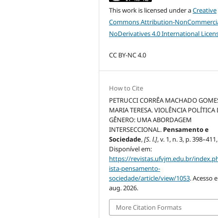
This work is licensed under a
Creative
Commons Attribution-NonCommercia
NoDerivatives 4.0 International Licen
CC BY-NC 4.0
How to Cite
PETRUCCI CORRÊA MACHADO GOME
MARIA TERESA. VIOLÊNCIA POLÍTICA
GÊNERO: UMA ABORDAGEM
INTERSECCIONAL.
Pensamento e
Sociedade
,
[S. l.]
, v. 1, n. 3, p. 398–411
Disponível em:
https://revistas.ufvjm.edu.br/index.p
ista-pensamento-
sociedade/article/view/1053
. Acesso 
aug. 2026.
More Citation Formats