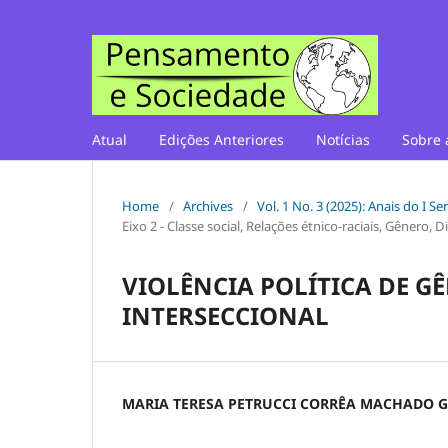
Atual
Edições Anteriores
Notícias
Sobre 
Home
/
Archives
/
Vol. 1 No. 3 (2025): Anais do I 
Eixo 2 - Classe social, Relações étnico-raciais, Gênero,
VIOLÊNCIA POLÍTICA DE 
INTERSECCIONAL
MARIA TERESA PETRUCCI CORRÊA MACHADO 