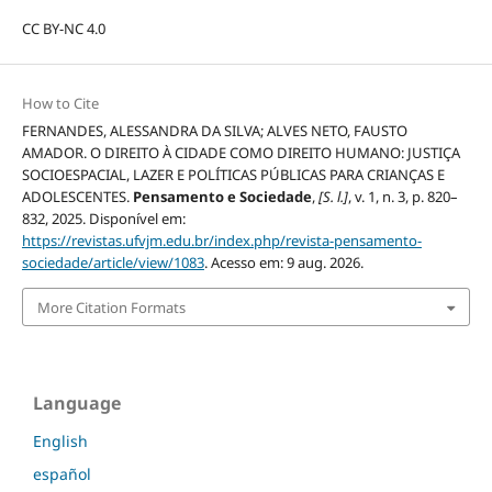
CC BY-NC 4.0
How to Cite
FERNANDES, ALESSANDRA DA SILVA; ALVES NETO, FAUSTO
AMADOR. O DIREITO À CIDADE COMO DIREITO HUMANO: JUSTIÇA
SOCIOESPACIAL, LAZER E POLÍTICAS PÚBLICAS PARA CRIANÇAS E
ADOLESCENTES.
Pensamento e Sociedade
,
[S. l.]
, v. 1, n. 3, p. 820–
832, 2025. Disponível em:
https://revistas.ufvjm.edu.br/index.php/revista-pensamento-
sociedade/article/view/1083
. Acesso em: 9 aug. 2026.
More Citation Formats
Language
English
español