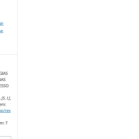
l-
se
.
GIAS
NAS
CESSO
,
[S. l.]
,
 em:
hp/rev
em: 7