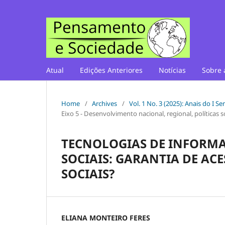
Atual
Edições Anteriores
Notícias
Sobre 
Home
/
Archives
/
Vol. 1 No. 3 (2025): Anais do I 
Eixo 5 - Desenvolvimento nacional, regional, políticas 
TECNOLOGIAS DE INFORMA
SOCIAIS: GARANTIA DE AC
SOCIAIS?
ELIANA MONTEIRO FERES