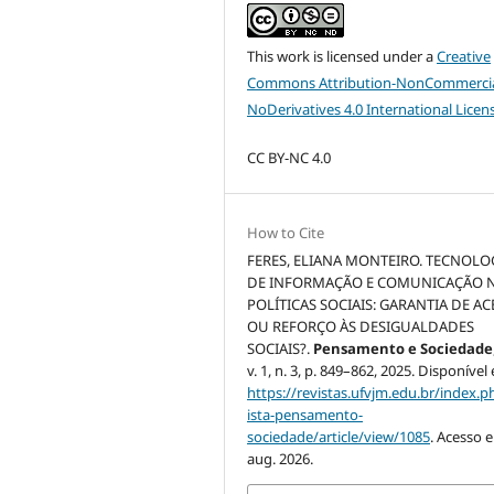
This work is licensed under a
Creative
Commons Attribution-NonCommercia
NoDerivatives 4.0 International Licen
CC BY-NC 4.0
How to Cite
FERES, ELIANA MONTEIRO. TECNOLO
DE INFORMAÇÃO E COMUNICAÇÃO 
POLÍTICAS SOCIAIS: GARANTIA DE A
OU REFORÇO ÀS DESIGUALDADES
SOCIAIS?.
Pensamento e Sociedade
v. 1, n. 3, p. 849–862, 2025. Disponível
https://revistas.ufvjm.edu.br/index.p
ista-pensamento-
sociedade/article/view/1085
. Acesso 
aug. 2026.