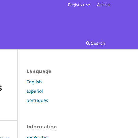
Registrar-se
Acesso
Search
Language
English
S
español
português
Information
For Readers