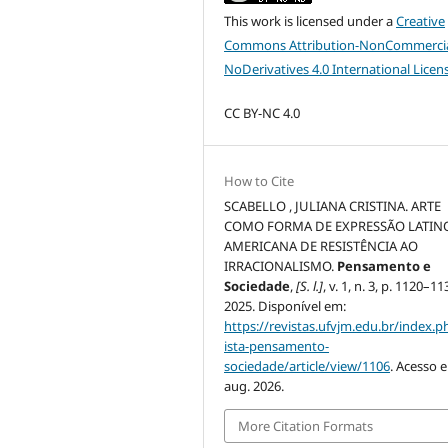
This work is licensed under a
Creative
Commons Attribution-NonCommercia
NoDerivatives 4.0 International Licen
CC BY-NC 4.0
How to Cite
SCABELLO , JULIANA CRISTINA. ARTE
COMO FORMA DE EXPRESSÃO LATIN
AMERICANA DE RESISTÊNCIA AO
IRRACIONALISMO.
Pensamento e
Sociedade
,
[S. l.]
, v. 1, n. 3, p. 1120–11
2025. Disponível em:
https://revistas.ufvjm.edu.br/index.p
ista-pensamento-
sociedade/article/view/1106
. Acesso 
aug. 2026.
More Citation Formats