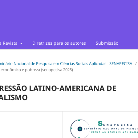
a Revista
Diretrizes para os autores
Submissão
Seminário Nacional de Pesquisa em Ciências Sociais Aplicadas - SENAPECISA
/
 econômico e pobreza (senapecisa 2025)
RESSÃO LATINO-AMERICANA DE
NALISMO