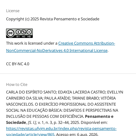
License
Copyright (c) 2025 Revista Pensamento e Sociedade
This work is licensed under a
Creative Commons Attribution-
NonCommercial-NoDerivatives 4.0 International License
.
CC BY-NC 4.0
How to Cite
CARLA DO ESPÍRITO SANTO; EDAYZA LACERDA CASTRO; EVELLYN
CARNEIRO DA SILVA; PAULA ATAÍDE; TAYANE BRABO; VITÓRIA
VASCONCELOS. O EXERCÍCIO PROFISSIONAL DO ASSISTENTE
SOCIAL NA EDUCAÇÃO BÁSICA: DESAFIOS E PERSPECTIVAS NA
INCLUSÃO DE PESSOAS COM DEFICIÊNCIA.
Pensamento e
Sociedade
,
[S. l.]
, v. 1, n. 3, p. 32–44, 2025. Disponível em:
https://revistas.ufvjm.edu.br/index.php/revista-pensamento-
sociedade/article/view/865
. Acesso em: 6 aug. 2026.