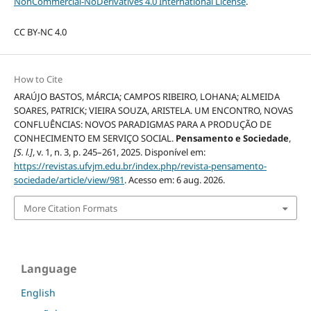
NonCommercial-NoDerivatives 4.0 International License
.
CC BY-NC 4.0
How to Cite
ARAÚJO BASTOS, MÁRCIA; CAMPOS RIBEIRO, LOHANA; ALMEIDA
SOARES, PATRICK; VIEIRA SOUZA, ARISTELA. UM ENCONTRO, NOVAS
CONFLUÊNCIAS: NOVOS PARADIGMAS PARA A PRODUÇÃO DE
CONHECIMENTO EM SERVIÇO SOCIAL.
Pensamento e Sociedade
,
[S. l.]
, v. 1, n. 3, p. 245–261, 2025. Disponível em:
https://revistas.ufvjm.edu.br/index.php/revista-pensamento-
sociedade/article/view/981
. Acesso em: 6 aug. 2026.
More Citation Formats
Language
English