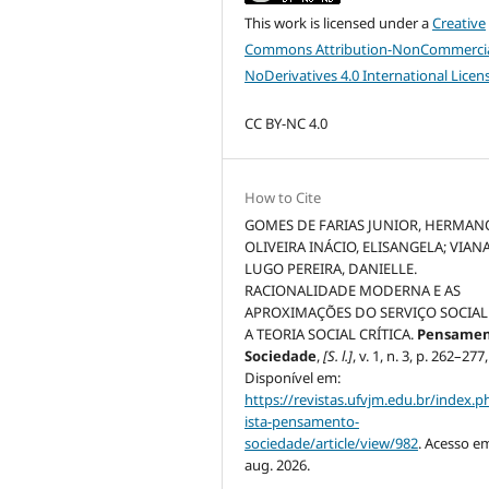
This work is licensed under a
Creative
Commons Attribution-NonCommercia
NoDerivatives 4.0 International Licen
CC BY-NC 4.0
How to Cite
GOMES DE FARIAS JUNIOR, HERMAN
OLIVEIRA INÁCIO, ELISANGELA; VIAN
LUGO PEREIRA, DANIELLE.
RACIONALIDADE MODERNA E AS
APROXIMAÇÕES DO SERVIÇO SOCIA
A TEORIA SOCIAL CRÍTICA.
Pensamen
Sociedade
,
[S. l.]
, v. 1, n. 3, p. 262–277
Disponível em:
https://revistas.ufvjm.edu.br/index.p
ista-pensamento-
sociedade/article/view/982
. Acesso em
aug. 2026.