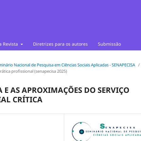
a Revista
Diretrizes para os autores
Submissão
Seminário Nacional de Pesquisa em Ciências Sociais Aplicadas - SENAPECISA
/
rática profissional (senapecisa 2025)
E AS APROXIMAÇÕES DO SERVIÇO
AL CRÍTICA