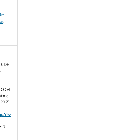
l-
se
.
O; DE
A
L COM
to e
, 2025.
hp/rev
: 7