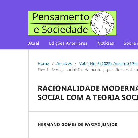
Atual
Edições Anteriores
Notícias
Sobre 
Home
/
Archives
/
Vol. 1 No. 3 (2025): Anais do I 
Eixo 1 - Serviço social: Fundamentos, questão social e p
RACIONALIDADE MODERNA 
SOCIAL COM A TEORIA SOCI
HERMANO GOMES DE FARIAS JUNIOR