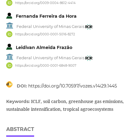
https://orcid.org/0009-0004-8612-4414
Fernanda Ferreira da Hora
Federal University of Minas Gerais
https://orcid.org/0000-0001-5016-8272
Leidivan Almeida Frazão
Federal University of Minas Gerais
https://orcid.org/0000-0001-6848-9007
DOI:
https://doi.org/10.70597/vozes.v14i29.1445
ICLF, soil carbon, greenhouse gas emissions,
Keywords:
sustainable intensification, tropical agroecosystems
ABSTRACT