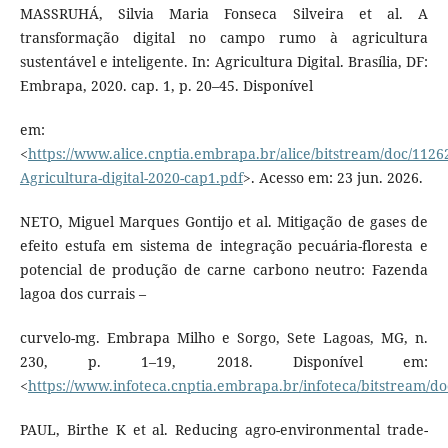
MASSRUHÁ, Silvia Maria Fonseca Silveira et al. A
transformação digital no campo rumo à agricultura
sustentável e inteligente. In: Agricultura Digital. Brasília, DF:
Embrapa, 2020. cap. 1, p. 20–45. Disponível
em:
<
https://www.alice.cnptia.embrapa.br/alice/bitstream/doc/1126
Agricultura-digital-2020-cap1.pdf
>. Acesso em: 23 jun. 2026.
NETO, Miguel Marques Gontijo et al. Mitigação de gases de
efeito estufa em sistema de integração pecuária-floresta e
potencial de produção de carne carbono neutro: Fazenda
lagoa dos currais –
curvelo-mg. Embrapa Milho e Sorgo, Sete Lagoas, MG, n.
230, p. 1–19, 2018. Disponível em:
<
https://www.infoteca.cnptia.embrapa.br/infoteca/bitstream/d
PAUL, Birthe K et al. Reducing agro-environmental trade-