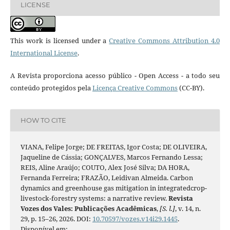
LICENSE
This work is licensed under a
Creative Commons Attribution 4.0
International License
.
A Revista proporciona acesso público - Open Access - a todo seu
conteúdo protegidos pela
Licença Creative Commons
(CC-BY).
HOW TO CITE
VIANA, Felipe Jorge; DE FREITAS, Igor Costa; DE OLIVEIRA,
Jaqueline de Cássia; GONÇALVES, Marcos Fernando Lessa;
REIS, Aline Araújo; COUTO, Alex José Silva; DA HORA,
Fernanda Ferreira; FRAZÃO, Leidivan Almeida. Carbon
dynamics and greenhouse gas mitigation in integratedcrop-
livestock-forestry systems: a narrative review.
Revista
Vozes dos Vales: Publicações Acadêmicas
,
[S. l.]
, v. 14, n.
29, p. 15–26, 2026. DOI:
10.70597/vozes.v14i29.1445
.
Disponível em: