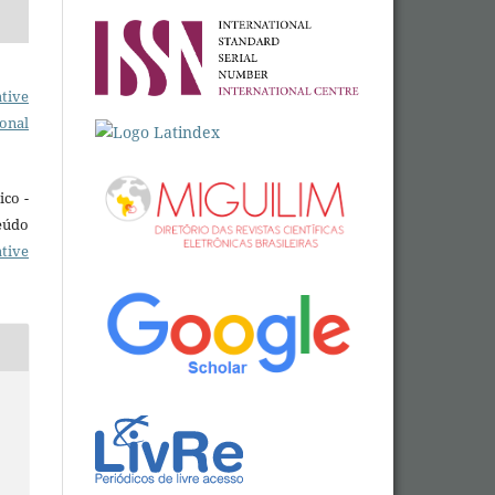
tive
ional
ico -
eúdo
tive