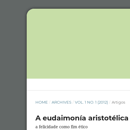
HOME
/
ARCHIVES
/
VOL. 1 NO. 1 (2012)
/
Artigos
A eudaimonía aristotélica
a felicidade como fim ético