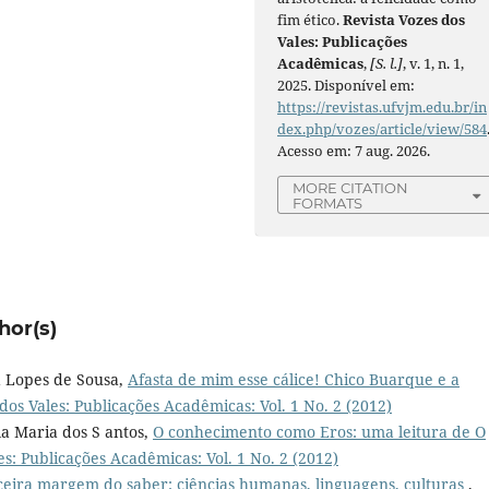
fim ético.
Revista Vozes dos
Vales: Publicações
Acadêmicas
,
[S. l.]
, v. 1, n. 1,
2025. Disponível em:
https://revistas.ufvjm.edu.br/in
dex.php/vozes/article/view/584
Acesso em: 7 aug. 2026.
MORE CITATION
FORMATS
hor(s)
 Lopes de Sousa,
Afasta de mim esse cálice! Chico Buarque e a
dos Vales: Publicações Acadêmicas: Vol. 1 No. 2 (2012)
a Maria dos S antos,
O conhecimento como Eros: uma leitura de O
es: Publicações Acadêmicas: Vol. 1 No. 2 (2012)
ceira margem do saber: ciências humanas, linguagens, culturas
,