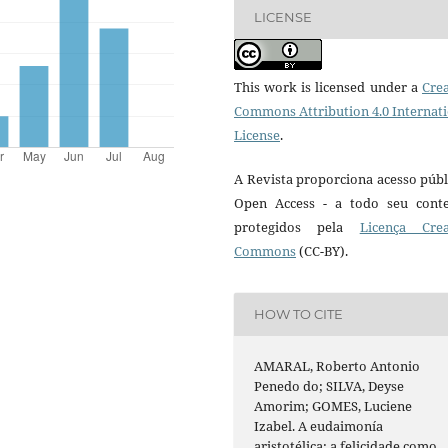
LICENSE
This work is licensed under a
Crea
Commons Attribution 4.0 Internat
License
.
A Revista proporciona acesso públ
Open Access - a todo seu cont
protegidos pela
Licença Crea
Commons
(CC-BY).
HOW TO CITE
AMARAL, Roberto Antonio
Penedo do; SILVA, Deyse
Amorim; GOMES, Luciene
Izabel. A eudaimonía
aristotélica: a felicidade como