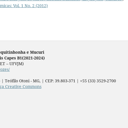
micas: Vol. 1 No. 2 (2012)
equitinhonha e Mucuri
lis Capes B1(2021-2024)
ICET – UFVJM)
vozes/
 | Teófilo Otoni - MG, | CEP: 39.803-371 | +55 (33) 3529-2700
nça Creative Commons