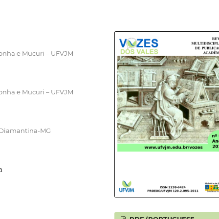
honha e Mucuri – UFVJM
honha e Mucuri – UFVJM
 – Diamantina-MG
a
PDF (PORTUGUESE