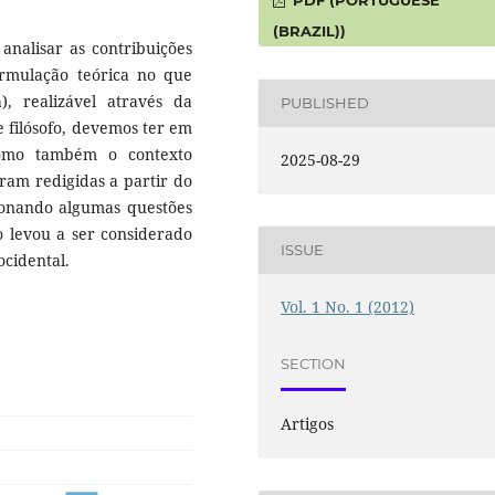
(BRAZIL))
analisar as contribuições
formulação teórica no que
), realizável através da
PUBLISHED
e filósofo, devemos ter em
, omo também o contexto
2025-08-29
oram redigidas a partir do
cionando algumas questões
o levou a ser considerado
ISSUE
cidental.
Vol. 1 No. 1 (2012)
SECTION
Artigos