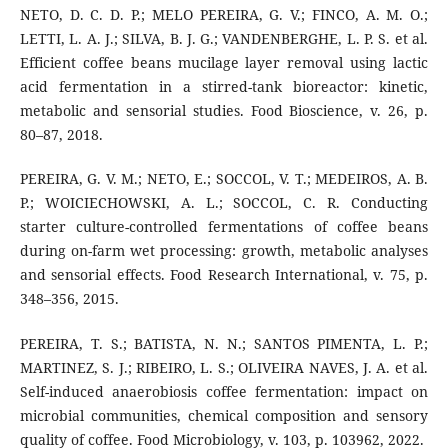
NETO, D. C. D. P.; MELO PEREIRA, G. V.; FINCO, A. M. O.;
LETTI, L. A. J.; SILVA, B. J. G.; VANDENBERGHE, L. P. S. et al.
Efficient coffee beans mucilage layer removal using lactic
acid fermentation in a stirred-tank bioreactor: kinetic,
metabolic and sensorial studies. Food Bioscience, v. 26, p.
80–87, 2018.
PEREIRA, G. V. M.; NETO, E.; SOCCOL, V. T.; MEDEIROS, A. B.
P.; WOICIECHOWSKI, A. L.; SOCCOL, C. R. Conducting
starter culture-controlled fermentations of coffee beans
during on-farm wet processing: growth, metabolic analyses
and sensorial effects. Food Research International, v. 75, p.
348–356, 2015.
PEREIRA, T. S.; BATISTA, N. N.; SANTOS PIMENTA, L. P.;
MARTINEZ, S. J.; RIBEIRO, L. S.; OLIVEIRA NAVES, J. A. et al.
Self-induced anaerobiosis coffee fermentation: impact on
microbial communities, chemical composition and sensory
quality of coffee. Food Microbiology, v. 103, p. 103962, 2022.