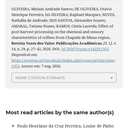
OLIVEIRA, Miriam Andrade Santos; DE OLIVEIRA, Otávio
Henrique Ferreira; DA SILVEIRA, Raphael Marques; NEVES,
Nathália de Andrade; DOS SANTOS, Alexandre Soares;
AMARAL, Tatiana Nunes; RAMOS, Cíntia Lacerda. Effect of
post-harvest processing on the chemical and sensory
characteristics of coffees from Chapada de Minas region.
Revista Vozes dos Vales: Publicações Acadêmicas
,
[S. l.]
, v.
14, n. 29, p. 27–42, 2026. DOI:
10.70597/vozes.v14i29.1353
.
Disponível em:
https://revistas.ufvjm.edu.br/index.php/vozes/article/view/
1353
. Acesso em: 7 aug. 2026.
MORE CITATION FORMATS
Most read articles by the same author(s)
Paulo Henrique da Cruz Ferreira, Louise de Pinho