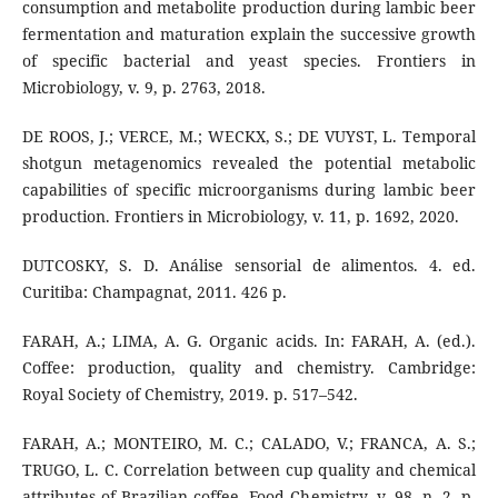
consumption and metabolite production during lambic beer
fermentation and maturation explain the successive growth
of specific bacterial and yeast species. Frontiers in
Microbiology, v. 9, p. 2763, 2018.
DE ROOS, J.; VERCE, M.; WECKX, S.; DE VUYST, L. Temporal
shotgun metagenomics revealed the potential metabolic
capabilities of specific microorganisms during lambic beer
production. Frontiers in Microbiology, v. 11, p. 1692, 2020.
DUTCOSKY, S. D. Análise sensorial de alimentos. 4. ed.
Curitiba: Champagnat, 2011. 426 p.
FARAH, A.; LIMA, A. G. Organic acids. In: FARAH, A. (ed.).
Coffee: production, quality and chemistry. Cambridge:
Royal Society of Chemistry, 2019. p. 517–542.
FARAH, A.; MONTEIRO, M. C.; CALADO, V.; FRANCA, A. S.;
TRUGO, L. C. Correlation between cup quality and chemical
attributes of Brazilian coffee. Food Chemistry, v. 98, n. 2, p.