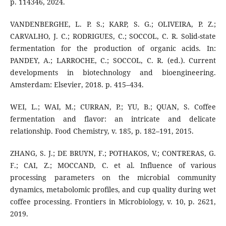
p. 114346, 2024.
VANDENBERGHE, L. P. S.; KARP, S. G.; OLIVEIRA, P. Z.;
CARVALHO, J. C.; RODRIGUES, C.; SOCCOL, C. R. Solid-state
fermentation for the production of organic acids. In:
PANDEY, A.; LARROCHE, C.; SOCCOL, C. R. (ed.). Current
developments in biotechnology and bioengineering.
Amsterdam: Elsevier, 2018. p. 415–434.
WEI, L.; WAI, M.; CURRAN, P.; YU, B.; QUAN, S. Coffee
fermentation and flavor: an intricate and delicate
relationship. Food Chemistry, v. 185, p. 182–191, 2015.
ZHANG, S. J.; DE BRUYN, F.; POTHAKOS, V.; CONTRERAS, G.
F.; CAI, Z.; MOCCAND, C. et al. Influence of various
processing parameters on the microbial community
dynamics, metabolomic profiles, and cup quality during wet
coffee processing. Frontiers in Microbiology, v. 10, p. 2621,
2019.