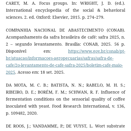
CAREY, M. A. Focus groups. In: WRIGHT, J. D. (ed.).
International encyclopedia of the social & behavioral
sciences. 2. ed. Oxford: Elsevier, 2015. p. 274–279.
COMPANHIA NACIONAL DE ABASTECIMENTO (CONAB).
Acompanhamento da safra brasileira de café: safra 2025, n.
2 – segundo levantamento. Brasília: CONAB, 2025. 56 p.
Disponível em:
https://www.gov.br/conab/pt-
br/atuacao/informacoes-agropecuarias/safras/safra-de-
cafe/2o-levantamento-de-cafe-safra-2025/boletim-cafe-maio-
2025
. Acesso em: 18 set. 2025.
DA MOTA, M. C. B.; BATISTA, N. N.; RABELO, M. H. S.;
RIBEIRO, D. E.; BORÉM, F. M.; SCHWAN, R. F. Influence of
fermentation conditions on the sensorial quality of coffee
inoculated with yeast. Food Research International, v. 136,
p. 109482, 2020.
DE ROOS, J.; VANDAMME, P.; DE VUYST, L. Wort substrate