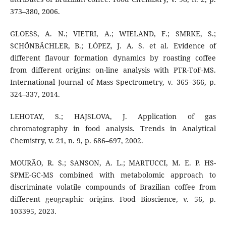
373–380, 2006.
GLOESS, A. N.; VIETRI, A.; WIELAND, F.; SMRKE, S.;
SCHÖNBÄCHLER, B.; LÓPEZ, J. A. S. et al. Evidence of
different flavour formation dynamics by roasting coffee
from different origins: on-line analysis with PTR-ToF-MS.
International Journal of Mass Spectrometry, v. 365–366, p.
324–337, 2014.
LEHOTAY, S.; HAJSLOVA, J. Application of gas
chromatography in food analysis. Trends in Analytical
Chemistry, v. 21, n. 9, p. 686–697, 2002.
MOURÃO, R. S.; SANSON, A. L.; MARTUCCI, M. E. P. HS-
SPME-GC-MS combined with metabolomic approach to
discriminate volatile compounds of Brazilian coffee from
different geographic origins. Food Bioscience, v. 56, p.
103395, 2023.