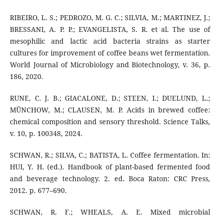
RIBEIRO, L. S.; PEDROZO, M. G. C.; SILVIA, M.; MARTINEZ, J.;
BRESSANI, A. P. P.; EVANGELISTA, S. R. et al. The use of
mesophilic and lactic acid bacteria strains as starter
cultures for improvement of coffee beans wet fermentation.
World Journal of Microbiology and Biotechnology, v. 36, p.
186, 2020.
RUNE, C. J. B.; GIACALONE, D.; STEEN, I.; DUELUND, L.;
MÜNCHOW, M.; CLAUSEN, M. P. Acids in brewed coffee:
chemical composition and sensory threshold. Science Talks,
v. 10, p. 100348, 2024.
SCHWAN, R.; SILVA, C.; BATISTA, L. Coffee fermentation. In:
HUI, Y. H. (ed.). Handbook of plant-based fermented food
and beverage technology. 2. ed. Boca Raton: CRC Press,
2012. p. 677–690.
SCHWAN, R. F.; WHEALS, A. E. Mixed microbial