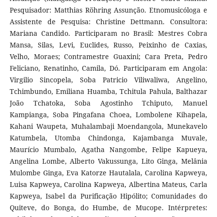
Pesquisador: Matthias Rӧhring Assunção. Etnomusicóloga e
Assistente de Pesquisa: Christine Dettmann. Consultora:
Mariana Candido. Participaram no Brasil: Mestres Cobra
Mansa, Silas, Levi, Euclides, Russo, Peixinho de Caxias,
Velho, Moraes; Contramestre Guaxini; Cara Preta, Pedro
Feliciano, Renatinho, Camila, Dó. Participaram em Angola:
Virgilio Sincopela, Soba Patricio Viliwaliwa, Angelino,
Tchimbundo, Emiliana Huamba, Tchitula Pahula, Balthazar
João Tchatoka, Soba Agostinho Tchiputo, Manuel
Kampianga, Soba Pingafana Choea, Lombolene Kihapela,
Kahani Waupeta, Muhalambaji Moendangola, Munekavelo
Katumbela, Utomba Chindonga, Kajambanga Muvale,
Maurício Mumbalo, Agatha Nangombe, Felipe Kapueya,
Angelina Lombe, Alberto Vakussunga, Lito Ginga, Melânia
Mulombe Ginga, Eva Katorze Hautalala, Carolina Kapweya,
Luisa Kapweya, Carolina Kapweya, Albertina Mateus, Carla
Kapweya, Isabel da Purificação Hipólito; Comunidades do
Quiteve, do Bonga, do Humbe, de Mucope. Intérpretes: