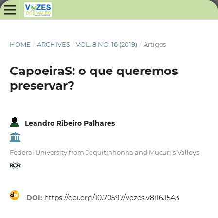
HOME
/
ARCHIVES
/
VOL. 8 NO. 16 (2019)
/
Artigos
CapoeiraS: o que queremos
preservar?
Leandro Ribeiro Palhares
Federal University from Jequitinhonha and Mucuri's Valleys
DOI:
https://doi.org/10.70597/vozes.v8i16.1543