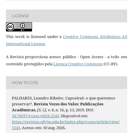
LICENSE
This work is licensed under a
Creative Commons Attribution 4.0
International License
.
A Revista proporciona acesso público - Open Access - a todo seu
conteúdo protegidos pela
Licença Creative Commons
(CC-BY).
HOW TO CITE
PALHARES, Leandro Ribeiro. CapoeiraS: o que queremos
preservar?.
Revista Vozes dos Vales: Publicações
Acadêmicas
,
[S. l.]
, v. 8, n. 16, p. 13, 2019. DOI:
10.70597/vozes.v8i16.1543
. Disponível em:
https://revistas.ufvjm.edu.br/index.php/vozes/article/view/
1543
. Acesso em: 10 aug. 2026.