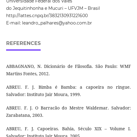
Universidade Federal dos Vales
do Jequitinhonha e Mucuri – UFVJM – Brasil
http://lattes.cnpq.br/3832130931221600
E-mail: leandro_palhares@yahoo.com.br
REFERENCES
ABBAGNANO, N. Dicionário de Filosofia. São Paulo: WMF
Martins Fontes, 2012.
ABREU. F. J. Bimba é Bamba: a capoeira no ringue.
Salvador: Instituto Jair Moura, 1999.
ABREU. F. J. O Barracão do Mestre Waldemar. Salvador:
Zarabatana, 2003.
ABREU, F. J. Capoeiras. Bahia, Século XIX – Volume I.
Salvador: Instituto Jair Moura, 2005.