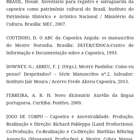
BRASIL. Dossiê. Inventário para registro e salvaguarda da
capoeira como patrimônio cultural do Brasil. Instituto do
Patrimônio Histórico e Artístico Nacional / Ministério da
Cultura, Brasília: MEC, 2007.
COUTINHO, D. O ABC da Capoeira Angola: os manuscritos
do Mestre Noronha. Brasília: DEFER/CIDOCA-Centro de
Informação e Documentação sobre a Capoeira, 1993.
DOWNEY, G.; ABREU, F. J. (Orgs.). Mestre Pastinha: Como eu
penso? Despeitados? – Série Manuscritos nº.2. Salvador:
Instituto Jair Moura / Acervo Frede Abreu Capoeira, 2013.
FERREIRA, A. B. H. Novo dicionário Aurélio da língua
portuguesa. Curitiba: Positivo, 2009.
JOGO DE CORPO – Capoeira e Ancestralidade. Produção,
Realização e Direção: Richard Pakleppa (Land Productions).
Co-Produção, Co-Realização e Co-Direção: Matthias Rӧhring
Assunção (Mangangá Produções) e Mestre Cobra Mansa.