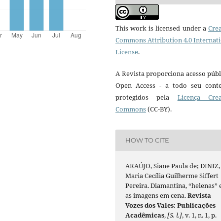
This work is licensed under a
Crea
Commons Attribution 4.0 Internat
License
.
A Revista proporciona acesso públ
Open Access - a todo seu cont
protegidos pela
Licença Crea
Commons
(CC-BY).
HOW TO CITE
ARAÚJO, Siane Paula de; DINIZ,
Maria Cecília Guilherme Siffert
Pereira. Diamantina, “helenas” 
as imagens em cena.
Revista
Vozes dos Vales: Publicações
Acadêmicas
,
[S. l.]
, v. 1, n. 1, p.