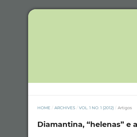
HOME
/
ARCHIVES
/
VOL. 1 NO. 1 (2012)
/
Artigos
Diamantina, “helenas” e