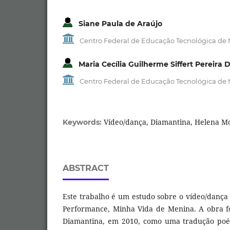
Siane Paula de Araújo
Centro Federal de Educação Tecnológica de 
Maria Cecília Guilherme Siffert Pereira D
Centro Federal de Educação Tecnológica de 
Vídeo/dança, Diamantina, Helena Mo
Keywords:
ABSTRACT
Este trabalho é um estudo sobre o vídeo/dança
Performance, Minha Vida de Menina. A obra fo
Diamantina, em 2010, como uma tradução poéti