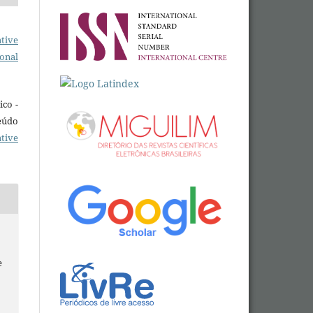
tive
ional
ico -
eúdo
tive
e