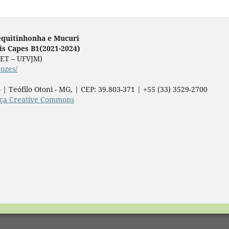
equitinhonha e Mucuri
lis Capes B1(2021-2024)
ICET – UFVJM)
vozes/
 | Teófilo Otoni - MG, | CEP: 39.803-371 | +55 (33) 3529-2700
nça Creative Commons