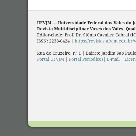
UFVJM — Universidade Federal dos Vales do J
Revista Multidisciplinar Vozes dos Vales, Qua
Editor-chefe: Prof. Dr. Stênio Cavalier Cabral (
ISSN: 2238-6424 |
https://revistas.ufvjm.edu.br/
Rua do Cruzeiro, nº 1 | Bairro: Jardim Sao Paulo
Portal UFVJM
|
Portal Periódicos
|
E-mail
|
Lice